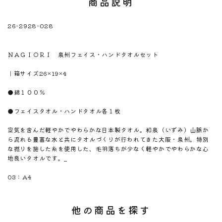
商品説明
26-2928-028
※注意！取寄商品です。通常3日～10日営業日で出荷です。
商品名
ＮＡＧＩＯＲＩ 泉州フェイス・ハンドタオルセット
商品のサイズ
｜箱サイズ26×19×4
商品材料
●綿１００％
商品内容
●フェイスタオル・ハンドタオル各１枚
商品説明
空気を含んだ軽やかでやわらかな日本製タオル。和泉（いずみ）山脈か
ら流れる豊富な水と共にタオルづくりが行われてきた大阪・泉州。特別
な撚りを施した糸を使用した、毛羽落ちが少なく軽やかでやわらかな心
地良いタオルです。_
のしサイズ
03：A4
他の商品を探す