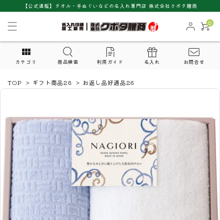
【公式通販】タオル・手ぬぐいなどの名入れ専門店 株式会社クボタ贈商
0
カテゴリ
商品検索
利用ガイド
名入れ
お問合せ
TOP
>
ギフト商品26
>
お返し品好適品26