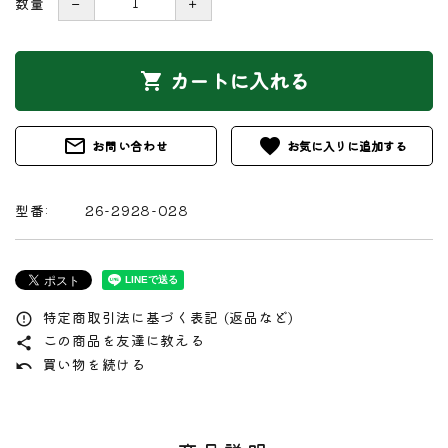
数量
－
＋
カートに入れる
shopping_cart
mail_outline
favorite
お問い合わせ
型番:
26-2928-028
特定商取引法に基づく表記 (返品など)
error_outline
この商品を友達に教える
share
買い物を続ける
undo