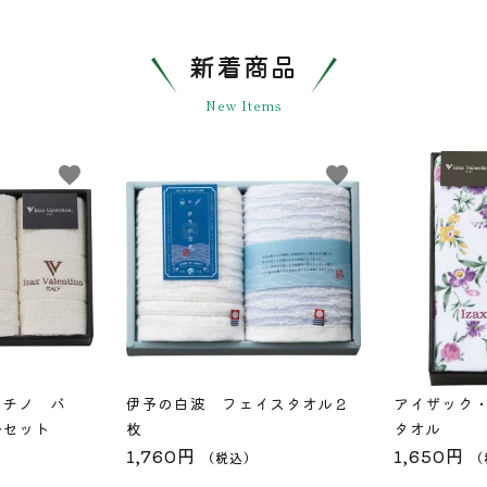
新着商品
New Items
favorite
favorite
ンチノ バ
伊予の白波 フェイスタオル２
アイザック
ルセット
枚
タオル
1,760円
1,650円
（税込）
（