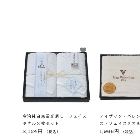
favorite
今治純白無蛍光晒し フェイス
アイザック・バレ
タオル２枚セット
ス・フェイスタオ
2,134円
1,966円
（税込）
（税込）