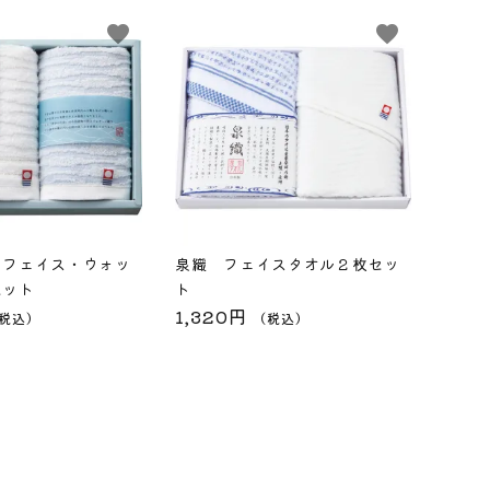
favorite
favorite
 フェイス・ウォッ
泉織 フェイスタオル２枚セッ
セット
ト
1,320円
税込）
（税込）