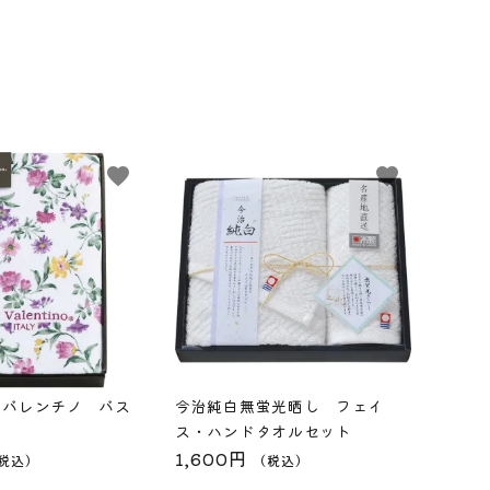
favorite
favorite
・バレンチノ バス
今治純白無蛍光晒し フェイ
ス・ハンドタオルセット
1,600円
税込）
（税込）