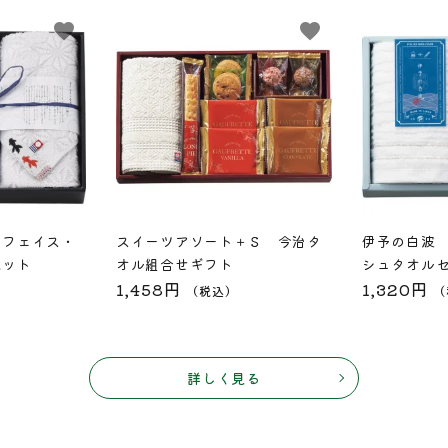
favorite
favorite
 フェイス・
スイーツアソート＋Ｓ 今治タ
伊予の白波
セット
オル組合せギフト
シュタオル
1,458円
1,320円
（税込）
（
詳しく見る