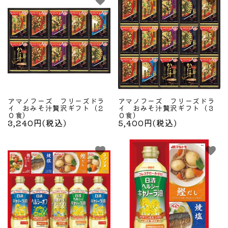
favorite
favorite
アマノフーズ フリーズドラ
アマノフーズ フリーズドラ
イ おみそ汁贅沢ギフト（２
イ おみそ汁贅沢ギフト（３
０食）
０食）
3,240円(税込)
5,400円(税込)
favorite
favorite