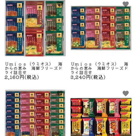
favorite
favorite
検索する
Ｕｍｉｏｓ（ウミオス） 海
Ｕｍｉｏｓ（ウミオス） 海
からの恵み 海鮮フリーズド
からの恵み 海鮮フリーズド
ライ詰合せ
ライ詰合せ
2,160円(税込)
3,240円(税込)
favorite
favorite