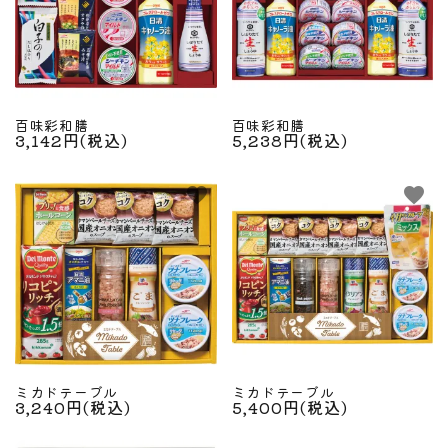
百味彩和膳
百味彩和膳
3,142円(税込)
5,238円(税込)
favorite
favorite
close
キーワード
カテゴリー
ミカドテーブル
ミカドテーブル
3,240円(税込)
5,400円(税込)