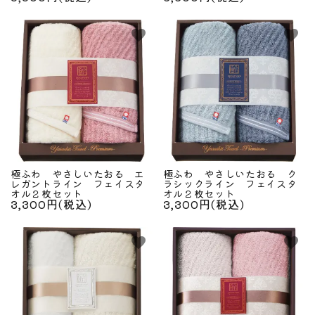
favorite
favorite
極ふわ やさしいたおる エ
極ふわ やさしいたおる ク
レガントライン フェイスタ
ラシックライン フェイスタ
オル２枚セット
オル２枚セット
3,300円(税込)
3,300円(税込)
favorite
favorite