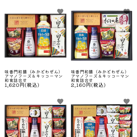
favorite
favorite
味香門和膳（みかどわぜん）
味香門和膳（みかどわぜん）
アマノフーズ＆キッコーマン
アマノフーズ＆キッコーマン
和食詰合せ
和食詰合せ
1,620円(税込)
2,160円(税込)
favorite
favorite