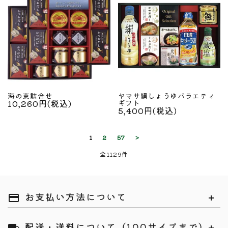
海の恵詰合せ
ヤマサ絹しょうゆバラエティ
10,260円(税込)
ギフト
5,400円(税込)
1
2
57
>
全1129件
お支払い方法について
payment
配送・送料について（100サイズまで）