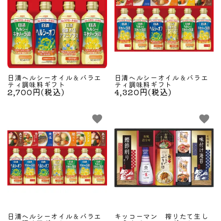
日清ヘルシーオイル＆バラエ
日清ヘルシーオイル＆バラエ
ティ調味料ギフト
ティ調味料ギフト
2,700円(税込)
4,320円(税込)
favorite
favorite
日清ヘルシーオイル＆バラエ
キッコーマン 搾りたて生し