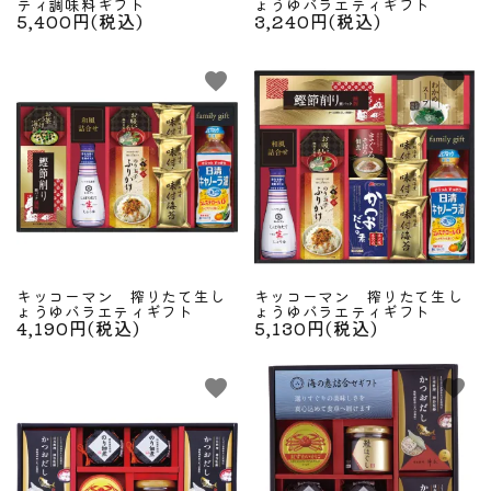
ティ調味料ギフト
ょうゆバラエティギフト
5,400円(税込)
3,240円(税込)
favorite
favorite
キッコーマン 搾りたて生し
キッコーマン 搾りたて生し
ょうゆバラエティギフト
ょうゆバラエティギフト
4,190円(税込)
5,130円(税込)
favorite
favorite