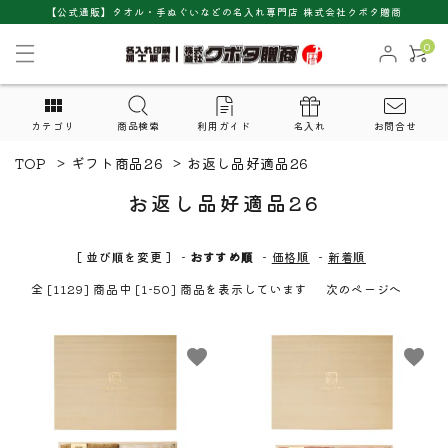
【公式通販】タオル・手ぬぐいなどの名入れ専門店 株式会社クボタ贈商
0
カテゴリ
商品検索
利用ガイド
名入れ
お問合せ
TOP
>
ギフト商品26
>
お返し品好適品26
お返し品好適品26
[ 並び順を変更 ]
-
おすすめ順
-
価格順
-
新着順
全 [1129] 商品中 [1-50] 商品を表示しています
次のページへ
favorite
favorite