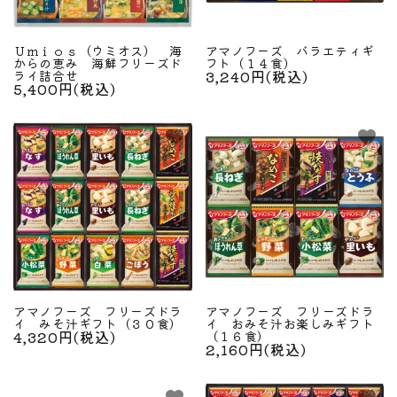
Ｕｍｉｏｓ（ウミオス） 海
アマノフーズ バラエティギ
からの恵み 海鮮フリーズド
フト（１４食）
3,240円(税込)
ライ詰合せ
5,400円(税込)
favorite
favorite
アマノフーズ フリーズドラ
アマノフーズ フリーズドラ
イ みそ汁ギフト（３０食）
イ おみそ汁お楽しみギフト
4,320円(税込)
（１６食）
2,160円(税込)