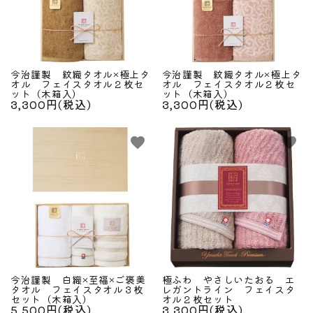
今治謹製 紋織タオル×極上タ
今治謹製 紋織タオル×極上タ
オル フェイスタオル２枚セ
オル フェイスタオル２枚セ
ット（木箱入）
ット（木箱入）
3,300円(税込)
3,300円(税込)
favorite
favorite
今治謹製 白織×至福×ご褒美
極ふわ やさしいたおる エ
タオル フェイスタオル３枚
レガントライン フェイスタ
セット（木箱入）
オル２枚セット
5,500円(税込)
3,300円(税込)