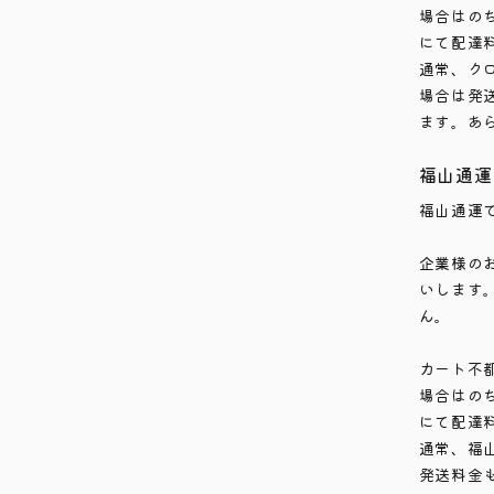
場合はの
にて配達
通常、ク
場合は発
ます。あ
福山通運
福山通運
企業様の
いします
ん。
カート不
場合はの
にて配達
通常、福
発送料金