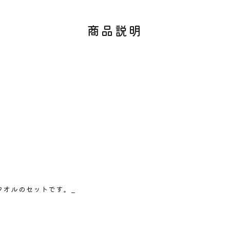
商品説明
す。
商品名
商品のサイズ
商品材料
商品内容
商品説明
タオルのセットです。_
のしサイズ