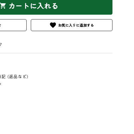
カートに入れる
hopping_cart
favorite
せ
7
記 (返品など)
る