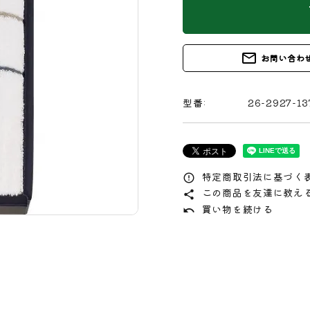
s
mail_outline
お問い合わ
型番:
26-2927-13
特定商取引法に基づく表
error_outline
この商品を友達に教え
share
買い物を続ける
undo