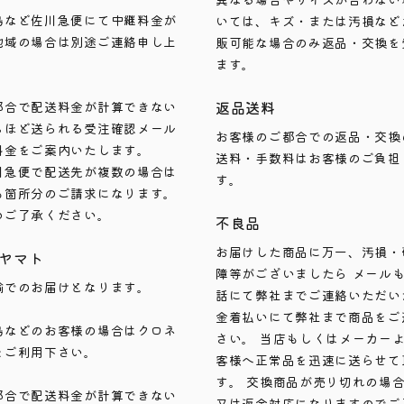
島など佐川急便にて中継料金が
いては、キズ・または汚損など
地域の場合は別途ご連絡申し上
販可能な場合のみ返品・交換を
ます。
返品送料
都合で配送料金が計算できない
ちほど送られる受注確認メール
お客様のご都合での返品・交換
料金をご案内いたします。
送料・手数料はお客様のご負担
川急便で配送先が複数の場合は
す。
も箇所分のご請求になります。
めご了承ください。
不良品
お届けした商品に万一、汚損・
ヤマト
障等がございましたら メール
輸でのお届けとなります。
話にて弊社までご連絡いただい
金着払いにて弊社まで商品をご
島などのお客様の場合はクロネ
さい。 当店もしくはメーカー
をご利用下さい。
客様へ正常品を迅速に送らせて
す。 交換商品が売り切れの場
都合で配送料金が計算できない
又は返金対応になりますのでご