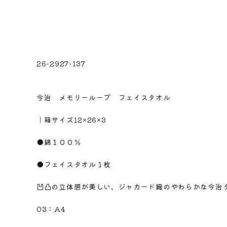
26-2927-137
※注意！取寄商品です。通常3日～10日営業日で出荷で
今治 メモリーループ フェイスタオル
｜箱サイズ12×26×3
●綿１００％
●フェイスタオル１枚
凹凸の立体感が美しい、ジャカード織のやわらかな今治
03：A4