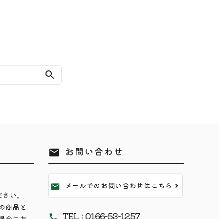
search
お問い合わせ
mail
メールでのお問い合わせはこちら
mail
ださい。
の商品と
TEL : 0166-53-1257
call
場合にお