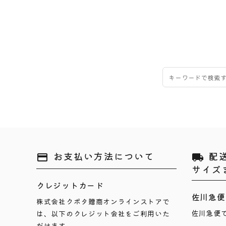
お支払い方法について
配
payment
local_shipping
サイズ
クレジットカード
佐川急便
株式会社クボタ贈商オンラインストアで
佐川急便
は、以下のクレジット会社をご利用いた
だけます。