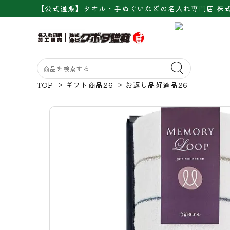
【公式通販】タオル・手ぬぐいなどの名入れ専門店 株
TOP
>
ギフト商品26
>
お返し品好適品26