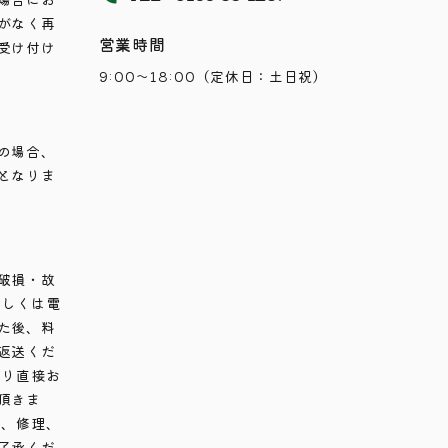
がなく再
営業時間
受け付け
9:00～18:00（定休日：土日祝）
の場合、
となりま
破損・故
もしくは電
た後、料
返送くだ
より直接お
頂きま
合、修理、
了承くだ