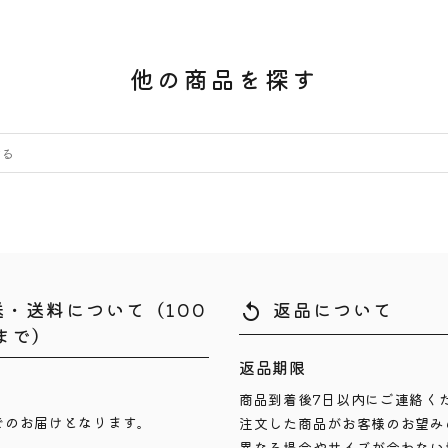
他の商品を探す
送・送料について（100
返品について
replay
まで）
返品期限
商品到着後7日以内にご連絡く
でのお届けとなります。
注文した商品がお客様のお望み
異なる場合やサイズが合わない