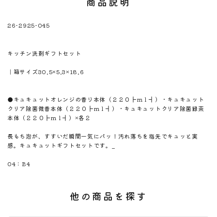
商品説明
26-2925-045
※注意！取寄商品です。通常3日～10日営業日で出荷です。
商品名
キッチン洗剤ギフトセット
商品のサイズ
｜箱サイズ30.5×5.3×18.6
商品材料
商品内容
●キュキュットオレンジの香り本体（２２０┣ｍｌ┫）・キュキュット
クリア除菌微香本体（２２０┣ｍｌ┫）・キュキュットクリア除菌緑茶
本体（２２０┣ｍｌ┫）×各２
商品説明
長もち泡が、すすいだ瞬間一気にパッ！汚れ落ちを指先でキュッと実
感。キュキュットギフトセットです。_
のしサイズ
04：B4
他の商品を探す