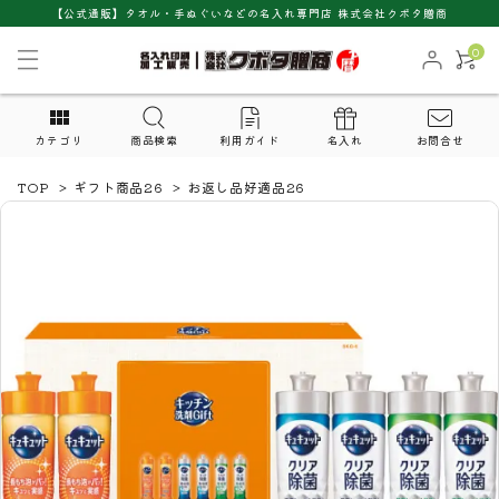
【公式通販】タオル・手ぬぐいなどの名入れ専門店 株式会社クボタ贈商
0
カテゴリ
商品検索
利用ガイド
名入れ
お問合せ
TOP
>
ギフト商品26
>
お返し品好適品26