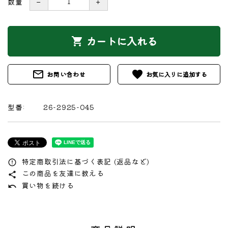
数量
－
＋
カートに入れる
shopping_cart
mail_outline
favorite
お問い合わせ
型番:
26-2925-045
特定商取引法に基づく表記 (返品など)
error_outline
この商品を友達に教える
share
買い物を続ける
undo