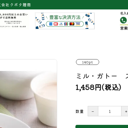
式会社クボタ贈商
140pt
ミル・ガトー 
1,458円(税込)
数量
－