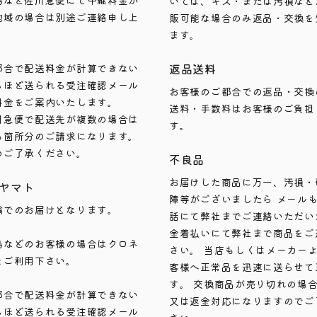
島など佐川急便にて中継料金が
いては、キズ・または汚損など
地域の場合は別途ご連絡申し上
販可能な場合のみ返品・交換を
ます。
返品送料
都合で配送料金が計算できない
ちほど送られる受注確認メール
お客様のご都合での返品・交換
料金をご案内いたします。
送料・手数料はお客様のご負担
川急便で配送先が複数の場合は
す。
も箇所分のご請求になります。
めご了承ください。
不良品
お届けした商品に万一、汚損・
ヤマト
障等がございましたら メール
輸でのお届けとなります。
話にて弊社までご連絡いただい
金着払いにて弊社まで商品をご
島などのお客様の場合はクロネ
さい。 当店もしくはメーカー
をご利用下さい。
客様へ正常品を迅速に送らせて
す。 交換商品が売り切れの場
都合で配送料金が計算できない
又は返金対応になりますのでご
ちほど送られる受注確認メール