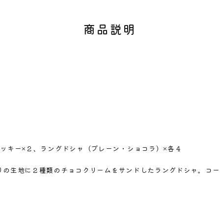
商品説明
す。
商品名
商品のサイズ
商品材料
商品内容
ッキー×２、ラングドシャ（プレーン・ショコラ）×各４
商品説明
りの生地に２種類のチョコクリームをサンドしたラングドシャ。コー
のしサイズ