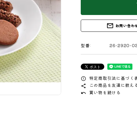
s
mail_outline
お問い合わ
型番:
26-2920-0
特定商取引法に基づく表
error_outline
この商品を友達に教え
share
買い物を続ける
undo