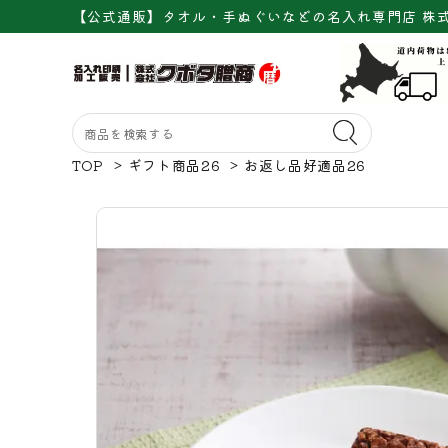
【公式通販】タオル・手ぬぐいなどの名入れ専門店 株
TOP
>
ギフト商品26
>
お返し品好適品26