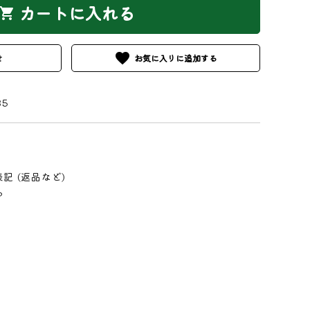
カートに入れる
hopping_cart
favorite
せ
35
記 (返品など)
る