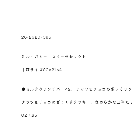
26-2920-035
※注意！取寄商品です。通常3日～10日営業日で出荷で
ミル・ガトー スイーツセレクト
｜箱サイズ20×21×4
●ミルククランチバー×２、ナッツとチョコのざっくりク
ナッツとチョコのざっくりクッキー、なめらかな口当た
02：B5