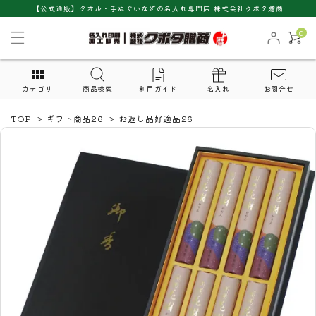
【公式通販】タオル・手ぬぐいなどの名入れ専門店 株式会社クボタ贈商
0
カテゴリ
商品検索
利用ガイド
名入れ
お問合せ
TOP
>
ギフト商品26
>
お返し品好適品26