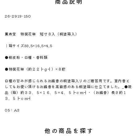
商品説明
26-2919-150
※注意！取寄商品です。通常3日～10日営業日で出荷です。
商品名
薫寿堂 特撰花琳 短寸８入（桐塗箱入）
商品のサイズ
｜箱サイズ33.5×16.5×4.5
商品材料
●椨皮粉・白檀・香料類
商品内容
●特撰花琳（約２２┣ｇ┫）×８把
商品説明
白檀の甘みが感じられるお線香の桐塗箱入りのご贈答用です。室内香と
してもお使い頂けるお線香を高級感のある桐塗箱に仕立てました。_●現
品（箱）約３３．５×１６．５×４．５┣ｃｍ┫・（お線香）長さ約１
３．５┣ｃｍ┫
のしサイズ
05：A3
他の商品を探す