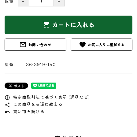
数量
－
＋
カートに入れる
shopping_cart
mail_outline
favorite
お問い合わせ
型番:
26-2919-150
特定商取引法に基づく表記 (返品など)
error_outline
この商品を友達に教える
share
買い物を続ける
undo