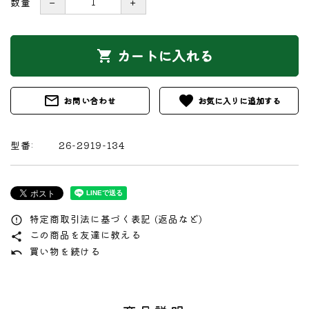
数量
－
＋
カートに入れる
shopping_cart
mail_outline
favorite
お問い合わせ
型番:
26-2919-134
特定商取引法に基づく表記 (返品など)
error_outline
この商品を友達に教える
share
買い物を続ける
undo