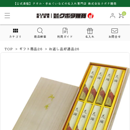
【公式通販】タオル・手ぬぐいなどの名入れ専門店 株式会社クボタ贈商
0
カテゴリ
商品検索
利用ガイド
名入れ
お問合せ
TOP
>
ギフト商品26
>
お返し品好適品26