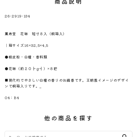
商品説明
26-2919-134
※注意！取寄商品です。通常3日～10日営業日で出荷です。
商品名
薫寿堂 花琳 短寸８入（桐箱入）
商品のサイズ
｜箱サイズ16×32.5×4.5
商品材料
●椨皮粉・白檀・香料類
商品内容
●花琳（約２０┣ｇ┫）×８把
商品説明
■現代的でやさしい白檀の香りのお線香です。王朝風イメージのデザイ
ンで桐箱入りです。_
のしサイズ
04：B4
他の商品を探す