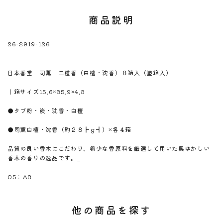
商品説明
26-2919-126
※注意！取寄商品です。通常3日～10日営業日で出荷です。
商品名
日本香堂 司薫 二種香（白檀・沈香）８箱入（塗箱入）
商品のサイズ
｜箱サイズ15.6×35.9×4.3
商品材料
●タブ粉・炭・沈香・白檀
商品内容
●司薫白檀・沈香（約２８┣ｇ┫）×各４箱
商品説明
品質の良い香木にこだわり、希少な香原料を厳選して用いた奥ゆかしい
香木の香りの逸品です。_
のしサイズ
05：A3
他の商品を探す