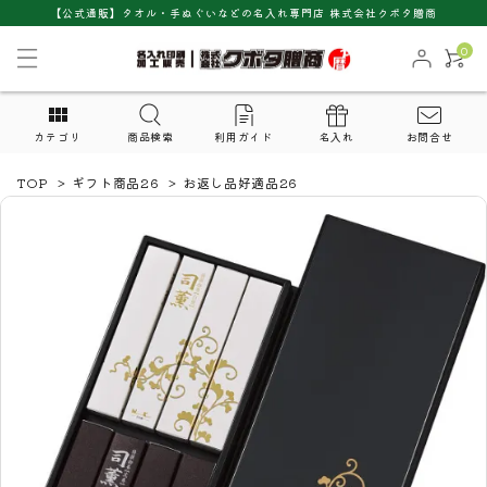
【公式通販】タオル・手ぬぐいなどの名入れ専門店 株式会社クボタ贈商
0
カテゴリ
商品検索
利用ガイド
名入れ
お問合せ
TOP
>
ギフト商品26
>
お返し品好適品26