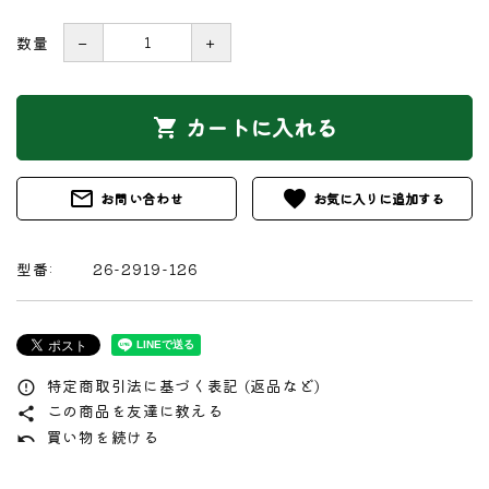
数量
－
＋
カートに入れる
shopping_cart
mail_outline
favorite
お問い合わせ
型番:
26-2919-126
特定商取引法に基づく表記 (返品など)
error_outline
この商品を友達に教える
share
買い物を続ける
undo