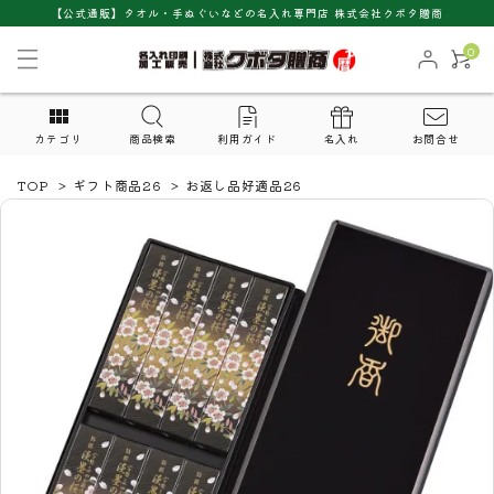
【公式通販】タオル・手ぬぐいなどの名入れ専門店 株式会社クボタ贈商
0
カテゴリ
商品検索
利用ガイド
名入れ
お問合せ
TOP
>
ギフト商品26
>
お返し品好適品26