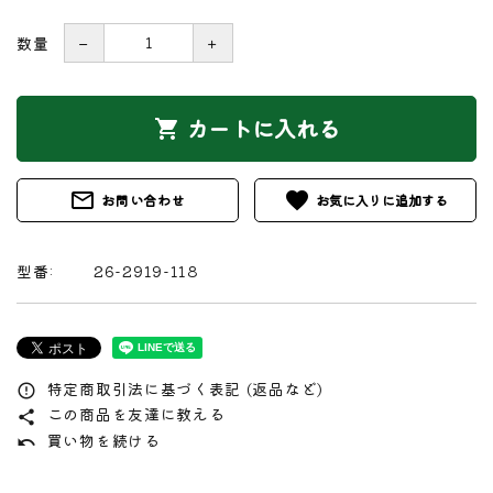
数量
－
＋
カートに入れる
shopping_cart
mail_outline
favorite
お問い合わせ
型番:
26-2919-118
特定商取引法に基づく表記 (返品など)
error_outline
この商品を友達に教える
share
買い物を続ける
undo