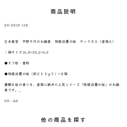
商品説明
26-2919-118
※注意！取寄商品です。通常3日～10日営業日で出荷です。
商品名
日本香堂 宇野千代のお線香 特撰淡墨の桜 サック８入（塗箱入）
商品のサイズ
｜箱サイズ15.8×35.2×4.3
商品材料
●タブ粉・香料
商品内容
●特撰淡墨の桜（約２５┣ｇ┫）×８箱
商品説明
優艶な桜の香りを、塗箱に納めた人気シリーズ「特撰淡墨の桜」のお線
香です。_
のしサイズ
05：A3
他の商品を探す