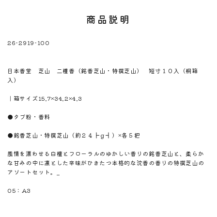
商品説明
26-2919-100
※注意！取寄商品です。通常3日～10日営業日で出荷です。
商品名
日本香堂 芝山 二種香（銘香芝山・特撰芝山） 短寸１０入（桐箱
入）
商品のサイズ
｜箱サイズ15.7×34.2×4.3
商品材料
●タブ粉・香料
商品内容
●銘香芝山・特撰芝山（約２４┣ｇ┫）×各５把
商品説明
風情を漂わせる白檀とフローラルのゆかしい香りの銘香芝山と、柔らか
な甘みの中に凛とした辛味がひきたつ本格的な沈香の香りの特撰芝山の
アソートセット。_
のしサイズ
05：A3