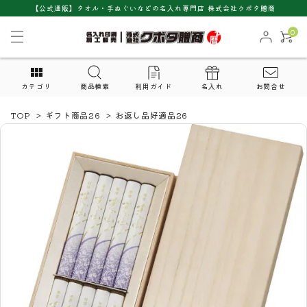
【公式通販】タオル・手ぬぐいなどの名入れ専門店 株式会社クボタ贈商
0
カテゴリ
商品検索
利用ガイド
名入れ
お問合せ
TOP
>
ギフト商品26
>
お返し品好適品26