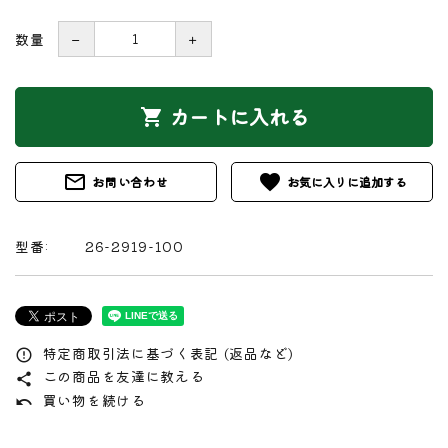
数量
－
＋
カートに入れる
shopping_cart
mail_outline
favorite
お問い合わせ
型番:
26-2919-100
特定商取引法に基づく表記 (返品など)
error_outline
この商品を友達に教える
share
買い物を続ける
undo