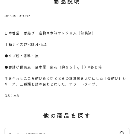
商品説明
26-2919-037
※注意！取寄商品です。通常3日～10日営業日で出荷です。
商品名
日本香堂 香結び 進物用木箱サック６入（包装済）
商品のサイズ
｜箱サイズ17×33.4×4.2
商品材料
●タブ粉・香料・炭
商品内容
●香結び備長炭・金木犀・藤花（約３５┣ｇ┫）×各２箱
商品説明
手を合わせこころ結びあうひとときの清澄感を大切にした「香結び」シ
リーズ。三種類を詰め合わせにした、アソートタイプ。_
のしサイズ
05：A3
他の商品を探す