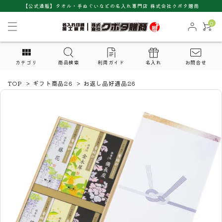
【公式通販】タオル・手ぬぐいなどの名入れ専門店 株式会社クボタ贈商
0
カテゴリ
商品検索
利用ガイド
名入れ
お問合せ
TOP
>
ギフト商品26
>
お返し品好適品26