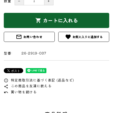
数量
－
＋
カートに入れる
shopping_cart
mail_outline
favorite
お問い合わせ
型番:
26-2919-037
特定商取引法に基づく表記 (返品など)
error_outline
この商品を友達に教える
share
買い物を続ける
undo