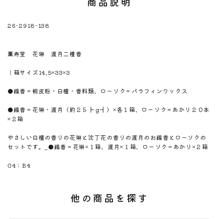
商品説明
26-2918-138
※注意！取寄商品です。通常3日～10日営業日で出荷です。
商品名
薫寿堂 花琳 渡月二種香
商品のサイズ
｜箱サイズ14.5×33×3
商品材料
●線香＝椨皮粉・白檀・香料類、ローソク＝パラフィンワックス
商品内容
●線香＝花琳・渡月（約２５┣ｇ┫）×各１箱、ローソク＝あかり２０本
×２箱
商品説明
やさしい白檀の香りの花琳と沈丁花の香りの渡月のお線香とローソクの
セットです。_●線香＝花琳×１箱、渡月×１箱、ローソク＝あかり×２箱
のしサイズ
04：B4
他の商品を探す