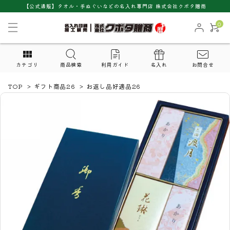
【公式通販】タオル・手ぬぐいなどの名入れ専門店 株式会社クボタ贈商
0
カテゴリ
商品検索
利用ガイド
名入れ
お問合せ
TOP
>
ギフト商品26
>
お返し品好適品26