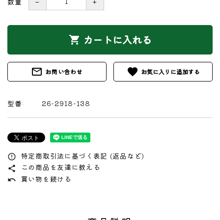
数量
－
＋
カートに入れる
shopping_cart
mail_outline
favorite
お問い合わせ
型番:
26-2918-138
特定商取引法に基づく表記 (返品など)
error_outline
この商品を友達に教える
share
買い物を続ける
undo