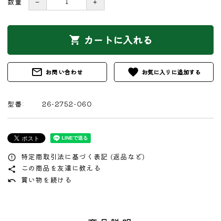
数量
－
＋
カートに入れる
shopping_cart
mail_outline
favorite
お問い合わせ
型番:
26-2752-060
特定商取引法に基づく表記 (返品など)
error_outline
この商品を友達に教える
share
買い物を続ける
undo