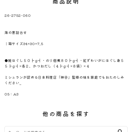
商品説明
26-2752-060
※注意！取寄商品です。通常3日～10日営業日で出荷です。
商品名
海の恵詰合せ
商品のサイズ
｜箱サイズ34×30×7.5
商品材料
商品内容
●鮭ほぐし５０┣ｇ┫・のり佃煮８０┣ｇ┫・紅ずわいがにほぐし身５
５┣ｇ┫×各２、かつおだし（４┣ｇ┫×８袋）×４
商品説明
ミシュランが認める日本料理店「神谷」監修の味を家庭でもおたのしみ
ください_
のしサイズ
05：A3
他の商品を探す