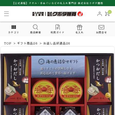
【公式通販】タオル・手ぬぐいなどの名入れ専門店 株式会社クボタ贈商
0
カテゴリ
商品検索
利用ガイド
名入れ
お問合せ
TOP
>
ギフト商品26
>
お返し品好適品26