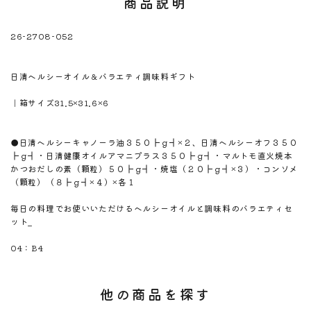
商品説明
26-2708-052
※注意！取寄商品です。通常3日～10日営業日で出荷です。
商品名
日清ヘルシーオイル＆バラエティ調味料ギフト
商品のサイズ
｜箱サイズ31.5×31.6×6
商品材料
商品内容
●日清ヘルシーキャノーラ油３５０┣ｇ┫×２、日清ヘルシーオフ３５０
┣ｇ┫・日清健康オイルアマニプラス３５０┣ｇ┫・マルトモ直火焼本
かつおだしの素（顆粒）５０┣ｇ┫・焼塩（２０┣ｇ┫×３）・コンソメ
（顆粒）（８┣ｇ┫×４）×各１
商品説明
毎日の料理でお使いいただけるヘルシーオイルと調味料のバラエティセ
ット_
のしサイズ
04：B4
他の商品を探す