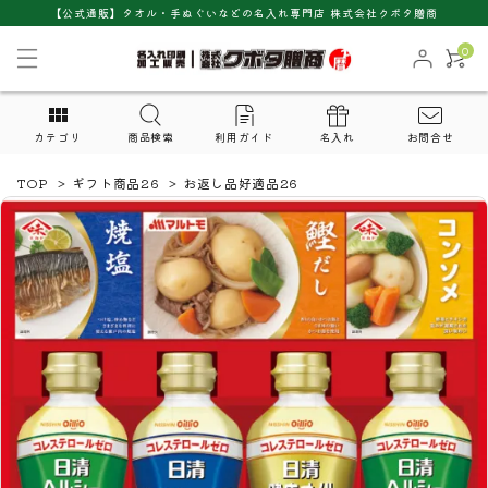
【公式通販】タオル・手ぬぐいなどの名入れ専門店 株式会社クボタ贈商
0
カテゴリ
商品検索
利用ガイド
名入れ
お問合せ
TOP
>
ギフト商品26
>
お返し品好適品26