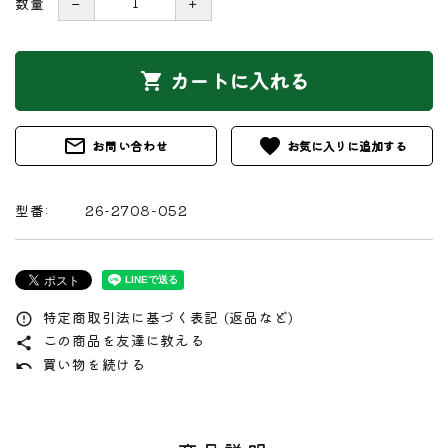
数量
－
＋
カートに入れる
shopping_cart
mail_outline
favorite
お問い合わせ
型番:
26-2708-052
特定商取引法に基づく表記 (返品など)
error_outline
この商品を友達に教える
share
買い物を続ける
undo