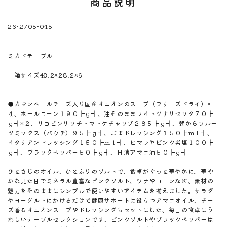
商品説明
26-2705-045
※注意！取寄商品です。通常3日～10日営業日で出荷です。
商品名
ミカドテーブル
商品のサイズ
｜箱サイズ43.2×28.2×6
商品材料
商品内容
●カマンベールチーズ入り国産オニオンのスープ（フリーズドライ）×
４、ホールコーン１９０┣ｇ┫、油そのままライトツナリセッタ７０┣
ｇ┫×２、リコピンリッチトマトケチャップ２８５┣ｇ┫、朝からフルー
ツミックス（パウチ）９５┣ｇ┫、ごまドレッシング１５０┣ｍｌ┫、
イタリアンドレッシング１５０┣ｍｌ┫、ヒマラヤピンク岩塩１００┣
ｇ┫、ブラックペッパー５０┣ｇ┫、日清アマニ油５０┣ｇ┫
商品説明
ひとさじのオイル、ひとふりのソルトで、食卓がぐっと華やかに。華や
かな見た目でミネラル豊富なピンクソルト、ツナやコーンなど、素材の
魅力をそのままにシンプルで使いやすいアイテムを揃えました。サラダ
やヨーグルトにかけるだけで健康サポートに役立つアマニオイル、チー
ズ香るオニオンスープやドレッシングもセットにした、毎日の食卓にう
れしいテーブルセレクションです。ピンクソルトやブラックペッパーは