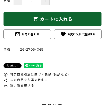
数量
－
＋
カートに入れる
shopping_cart
mail_outline
favorite
お問い合わせ
型番:
26-2705-045
特定商取引法に基づく表記 (返品など)
error_outline
この商品を友達に教える
share
買い物を続ける
undo