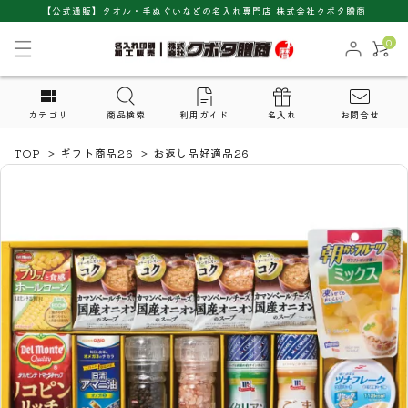
【公式通販】タオル・手ぬぐいなどの名入れ専門店 株式会社クボタ贈商
0
カテゴリ
商品検索
利用ガイド
名入れ
お問合せ
TOP
>
ギフト商品26
>
お返し品好適品26