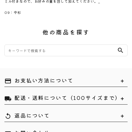
ミル付きなので、お好みの量を回して加えてください。_
のしサイズ
09：中杉
他の商品を探す
search
お支払い方法について
payment
配送・送料について（100サイズまで）
local_shipping
返品について
replay