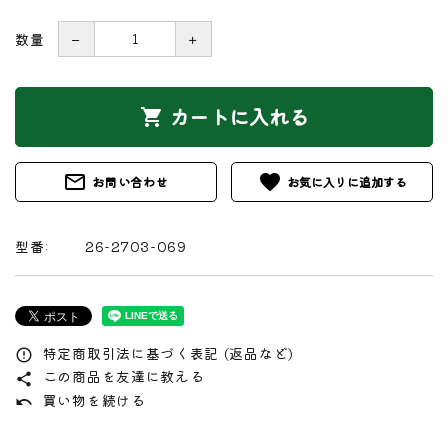
数量
－
＋
カートに入れる
shopping_cart
mail_outline
favorite
お問い合わせ
型番:
26-2703-069
特定商取引法に基づく表記 (返品など)
error_outline
この商品を友達に教える
share
買い物を続ける
undo