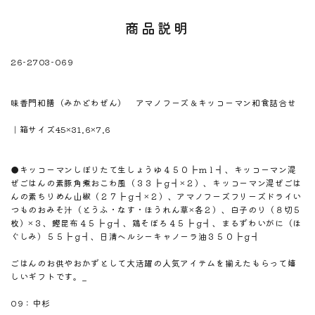
商品説明
26-2703-069
※注意！取寄商品です。通常3日～10日営業日で出荷です。
商品名
味香門和膳（みかどわぜん） アマノフーズ＆キッコーマン和食詰合せ
商品のサイズ
｜箱サイズ45×31.6×7.6
商品材料
商品内容
●キッコーマンしぼりたて生しょうゆ４５０┣ｍｌ┫、キッコーマン混
ぜごはんの素豚角煮おこわ風（３３┣ｇ┫×２）、キッコーマン混ぜごは
んの素ちりめん山椒（２７┣ｇ┫×２）、アマノフーズフリーズドライい
つものおみそ汁（とうふ・なす・ほうれん草×各２）、白子のり（８切５
枚）×３、鰹昆布４５┣ｇ┫、鶏そぼろ４５┣ｇ┫、まるずわいがに（ほ
ぐしみ）５５┣ｇ┫、日清ヘルシーキャノーラ油３５０┣ｇ┫
商品説明
ごはんのお供やおかずとして大活躍の人気アイテムを揃えたもらって嬉
しいギフトです。_
のしサイズ
09：中杉