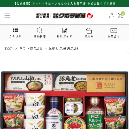
【公式通販】タオル・手ぬぐいなどの名入れ専門店 株式会社クボタ贈商
0
カテゴリ
商品検索
利用ガイド
名入れ
お問合せ
TOP
>
ギフト商品26
>
お返し品好適品26