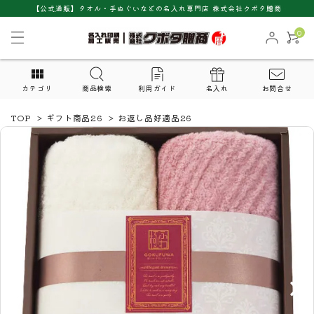
【公式通販】タオル・手ぬぐいなどの名入れ専門店 株式会社クボタ贈商
0
カテゴリ
商品検索
利用ガイド
名入れ
お問合せ
TOP
>
ギフト商品26
>
お返し品好適品26