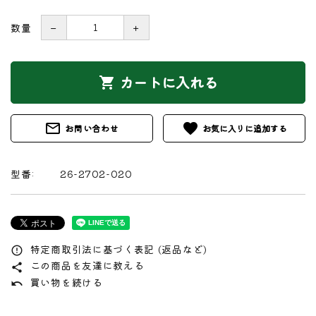
数量
－
＋
カートに入れる
shopping_cart
mail_outline
favorite
お問い合わせ
型番:
26-2702-020
特定商取引法に基づく表記 (返品など)
error_outline
この商品を友達に教える
share
買い物を続ける
undo