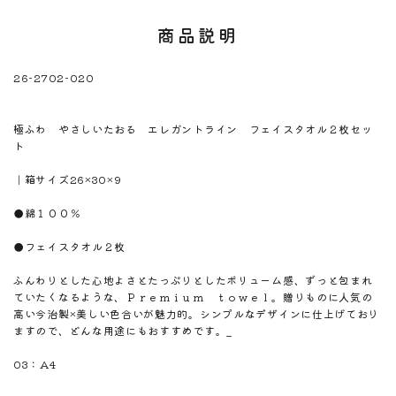
商品説明
26-2702-020
※注意！取寄商品です。通常3日～10日営業日で出荷です。
商品名
極ふわ やさしいたおる エレガントライン フェイスタオル２枚セッ
ト
商品のサイズ
｜箱サイズ26×30×9
商品材料
●綿１００％
商品内容
●フェイスタオル２枚
商品説明
ふんわりとした心地よさとたっぷりとしたボリューム感、ずっと包まれ
ていたくなるような、Ｐｒｅｍｉｕｍ ｔｏｗｅｌ。贈りものに人気の
高い今治製×美しい色合いが魅力的。シンプルなデザインに仕上げており
ますので、どんな用途にもおすすめです。_
のしサイズ
03：A4