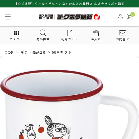
【公式通販】タオル・手ぬぐいなどの名入れ専門店 株式会社クボタ贈商
0
カテゴリ
商品検索
利用ガイド
名入れ
お問合せ
TOP
>
ギフト商品26
>
総合ギフト