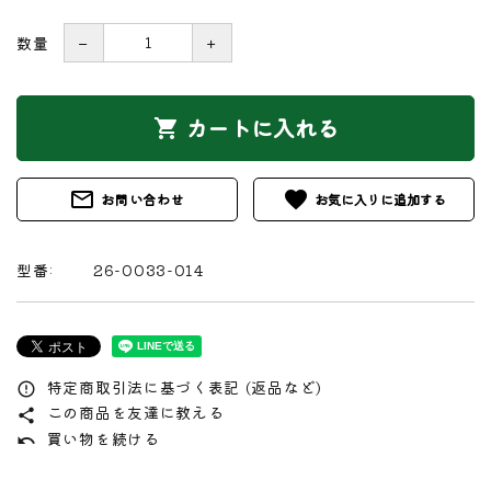
数量
－
＋
カートに入れる
shopping_cart
mail_outline
favorite
お問い合わせ
型番:
26-0033-014
特定商取引法に基づく表記 (返品など)
error_outline
この商品を友達に教える
share
買い物を続ける
undo