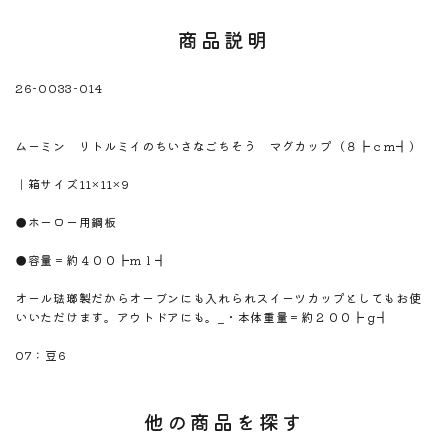
商品説明
26-0033-014
※注意！取寄商品です。通常3日～10日営業日で出荷です。
商品名
ムーミン リトルミイのちいさなごちそう マグカップ（８┣ｃｍ┫）
商品のサイズ
｜箱サイズ11×11×9
商品材料
●ホーロー用鋼板
商品内容
●容量＝約４００┣ｍｌ┫
商品説明
オール琺瑯製だからオーブンにも入れられスイーツカップとしてもお使
いいただけます。アウトドアにも。_・本体重量＝約２００┣ｇ┫
のしサイズ
07：豆6
他の商品を探す