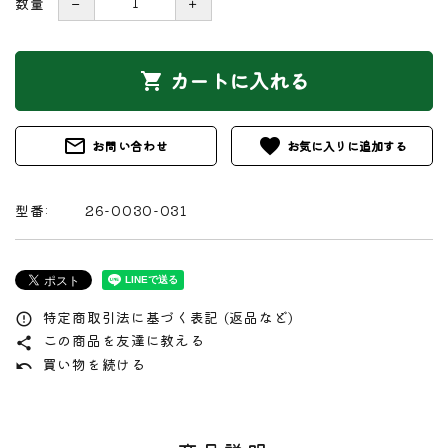
数量
－
＋
カートに入れる
shopping_cart
mail_outline
favorite
お問い合わせ
型番:
26-0030-031
特定商取引法に基づく表記 (返品など)
error_outline
この商品を友達に教える
share
買い物を続ける
undo