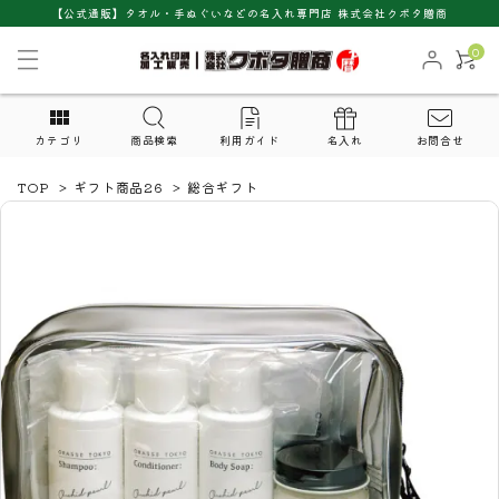
【公式通販】タオル・手ぬぐいなどの名入れ専門店 株式会社クボタ贈商
0
カテゴリ
商品検索
利用ガイド
名入れ
お問合せ
TOP
>
ギフト商品26
>
総合ギフト