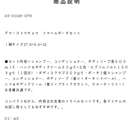
商品説明
26-0026-078
※注意！取寄商品です。通常3日～10日営業日で出荷です。
商品名
グラーストウキョウ トラベルポーチセット
商品のサイズ
｜箱サイズ17.5×6.5×12
商品材料
商品内容
●セット内容＝シャンプー、コンディショナー、ボディソープ各５０┣
ｍｌ┫・ハンド＆ボディクリーム３┣ｇ┫×２包・エプソムソルト１５０
┣ｇ┫（１回分）・ボディスクラブ３５┣ｇ┫・ポーチ１個※シャンプ
ー、コンディショナー、ボディソープ（香り＝オーキッドパール）、ハ
ンド＆ボディクリーム（香り＝ブラックカラント、ウォーターリリー）
は各種共通です。
商品説明
コンパクトながら、内容は大充実のトラベルセットです。各アイテムの
お試し用としてもおすすめです。_
のしサイズ
01：A5