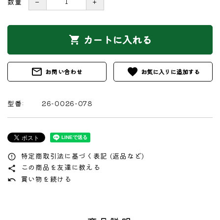
数量
－
＋
カートに入れる
shopping_cart
mail_outline
favorite
お問い合わせ
型番:
26-0026-078
特定商取引法に基づく表記 (返品など)
error_outline
この商品を友達に教える
share
買い物を続ける
undo