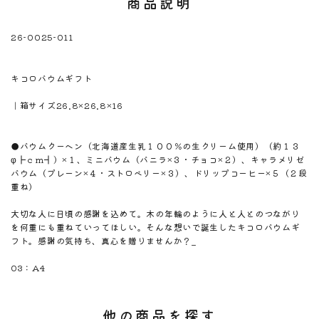
商品説明
26-0025-011
※注意！取寄商品です。通常3日～10日営業日で出荷です。
商品名
キコロバウムギフト
商品のサイズ
｜箱サイズ26.8×26.8×16
商品材料
商品内容
●バウムクーヘン（北海道産生乳１００％の生クリーム使用）（約１３
φ┣ｃｍ┫）×１、ミニバウム（バニラ×３・チョコ×２）、キャラメリゼ
バウム（プレーン×４・ストロベリー×３）、ドリップコーヒー×５（２段
重ね）
商品説明
大切な人に日頃の感謝を込めて。木の年輪のように人と人とのつながり
を何重にも重ねていってほしい。そんな想いで誕生したキコロバウムギ
フト。感謝の気持ち、真心を贈りませんか？_
のしサイズ
03：A4
他の商品を探す