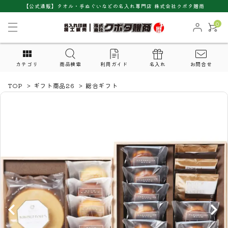
【公式通販】タオル・手ぬぐいなどの名入れ専門店 株式会社クボタ贈商
0
カテゴリ
商品検索
利用ガイド
名入れ
お問合せ
TOP
>
ギフト商品26
>
総合ギフト