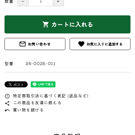
数量
－
＋
カートに入れる
shopping_cart
mail_outline
favorite
お問い合わせ
型番:
26-0025-011
特定商取引法に基づく表記 (返品など)
error_outline
この商品を友達に教える
share
買い物を続ける
undo