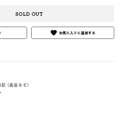
SOLD OUT
favorite
せ
記 (返品など)
る