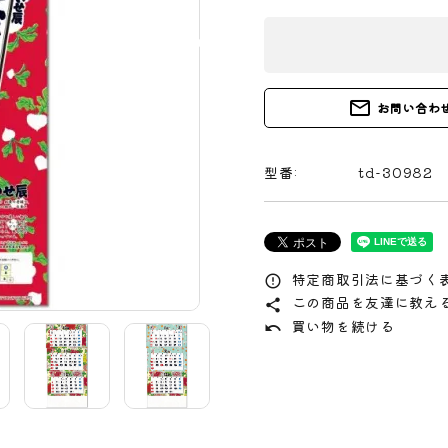
mail_outline
お問い合わ
型番:
td-30982
特定商取引法に基づく表
error_outline
この商品を友達に教え
share
買い物を続ける
undo