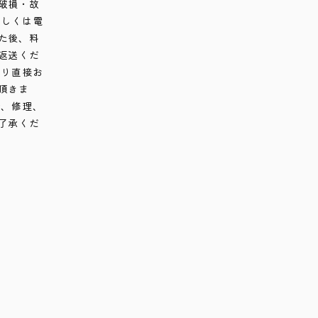
破損・故
もしくは電
た後、料
返送くだ
より直接お
頂きま
合、修理、
了承くだ