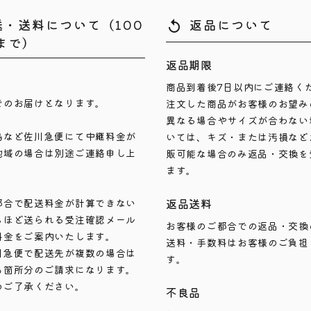
送・送料について（100
返品について
replay
まで）
返品期限
商品到着後7日以内にご連絡く
でのお届けとなります。
注文した商品がお客様のお望み
異なる場合やサイズが合わない
島など佐川急便にて中継料金が
いては、キズ・または汚損など
地域の場合は別途ご連絡申し上
販可能な場合のみ返品・交換を
ます。
返品送料
都合で配送料金が計算できない
ちほど送られる受注確認メール
お客様のご都合での返品・交換
料金をご案内いたします。
送料・手数料はお客様のご負担
川急便で配送先が複数の場合は
す。
も箇所分のご請求になります。
めご了承ください。
不良品