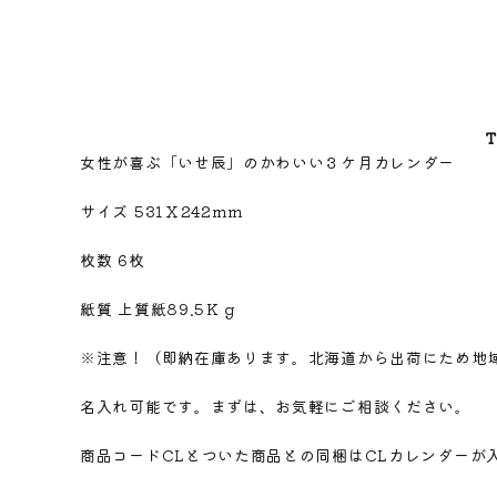
女性が喜ぶ「いせ辰」のかわいい３ケ月カレンダー
サイズ 531Ｘ242ｍｍ
枚数 6枚
紙質 上質紙89.5Ｋｇ
※注意！（即納在庫あります。北海道から出荷にため地
名入れ可能です。まずは、お気軽にご相談ください。
商品コードCLとついた商品との同梱はCLカレンダーが