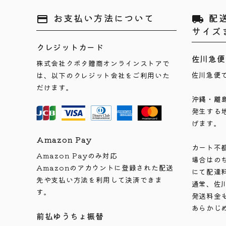
お支払い方法について
配
payment
local_shipping
サイズ
クレジットカード
佐川急便
株式会社クボタ贈商オンラインストアで
佐川急便
は、以下のクレジット会社をご利用いた
だけます。
沖縄・離
発生する
げます。
Amazon Pay
カート不
Amazon Payのみ対応
場合はの
Amazonのアカウントに登録された配送
にて配達
先や支払い方法を利用して決済できま
通常、佐
す。
発送料金
あらかじ
前払ゆうちょ振替