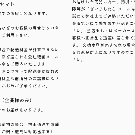
お届けした商品に万一、汚損・
ヤマト
障等がございましたら メール
輸でのお届けとなります。
話にて弊社までご連絡いただい
金着払いにて弊社まで商品をご
島などのお客様の場合はクロネ
さい。 当店もしくはメーカー
をご利用下さい。
客様へ正常品を迅速に送らせて
す。 交換商品が売り切れの場
都合で配送料金が計算できない
又は返金対応になりますのでご
ちほど送られる受注確認メール
さい。
料金をご案内いたします。
ロネコヤマトで配送先が複数の
送料金も箇所分のご請求になり
らかじめご了承ください。
（企業様のみ）
でのお届けとなります。
お荷物の場合、福山通運でお願
。沖縄・離島は対応出来ませ