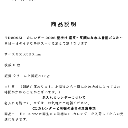
商品説明
TD30951 カレンダー 2026 壁掛け 楽笑～笑顔になれる書画ごよみ～
今日一日のイヤな事がスーッと消えて無くなります
サイズ 353Ｘ380ｍｍ
枚数 13枚
紙質 クリーム上質紙70ｋｇ
※注意！（即納在庫あります。北海道から出荷にため地域によってはお
時間がかかることがございます。）
名入れカレンダーについて
名入れ可能です。まずは、お気軽にご相談ください。
CLカレンダーと同梱の場合の注意事項
商品コードCLとついた商品との同梱はCLカレンダーが入荷してからの発
送になります。