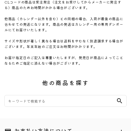
CLコードの商品は受注発注（注文をお受けしてからメーカーに発注す
る）商品のためお時間がかかる場合がございます。
他商品（カレンダー以外を含む）との同梱の場合、入荷が最後の商品に
合わせての発送になります。商品の発送はカレンダー用の専用ダンボー
ルにてお届けいたします。
サイズや形状が著しく異なる場合は送料をやむなく別途請求する場合が
ございます。年末年始のご注文はお時間がかかります。
お届け指定日のご記入は尊重いたしますが、発売日が商品によってこと
なるためご指定に添えない場合がございます。
他の商品を探す
search
お支払い方法について