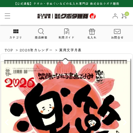
【公式通販】タオル・手ぬぐいなどの名入れ専門店 株式会社クボタ贈商
0
カテゴリ
商品検索
利用ガイド
名入れ
お問合せ
TOP
>
2026年カレンダー
>
実用文字月表