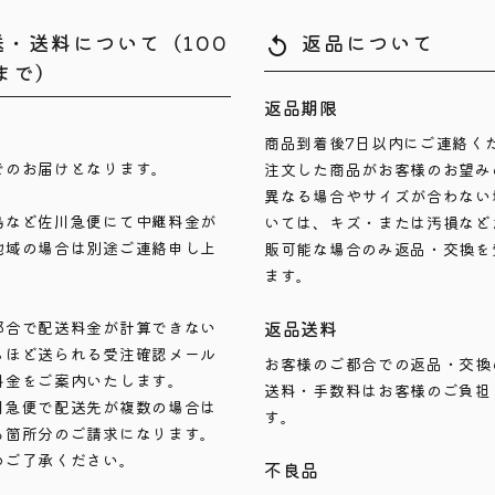
送・送料について（100
返品について
replay
まで）
返品期限
商品到着後7日以内にご連絡く
でのお届けとなります。
注文した商品がお客様のお望み
異なる場合やサイズが合わない
島など佐川急便にて中継料金が
いては、キズ・または汚損など
地域の場合は別途ご連絡申し上
販可能な場合のみ返品・交換を
ます。
返品送料
都合で配送料金が計算できない
ちほど送られる受注確認メール
お客様のご都合での返品・交換
料金をご案内いたします。
送料・手数料はお客様のご負担
川急便で配送先が複数の場合は
す。
も箇所分のご請求になります。
めご了承ください。
不良品