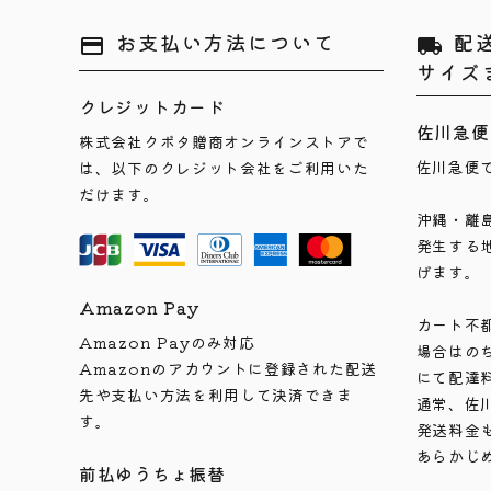
お支払い方法について
配
payment
local_shipping
サイズ
クレジットカード
佐川急便
株式会社クボタ贈商オンラインストアで
佐川急便
は、以下のクレジット会社をご利用いた
だけます。
沖縄・離
発生する
げます。
Amazon Pay
カート不
Amazon Payのみ対応
場合はの
Amazonのアカウントに登録された配送
にて配達
先や支払い方法を利用して決済できま
通常、佐
す。
発送料金
あらかじ
前払ゆうちょ振替