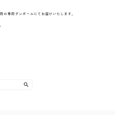
用の専用ダンボールにてお届けいたします。
。
search