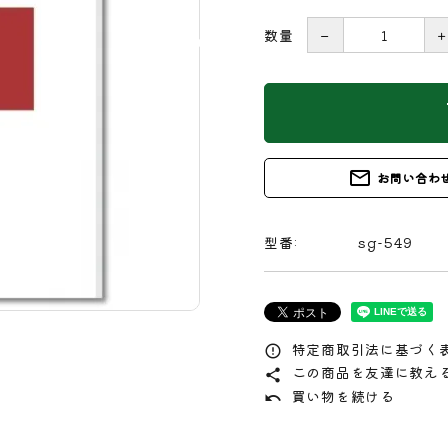
数量
－
s
mail_outline
お問い合わ
型番:
sg-549
特定商取引法に基づく表
error_outline
この商品を友達に教え
share
買い物を続ける
undo