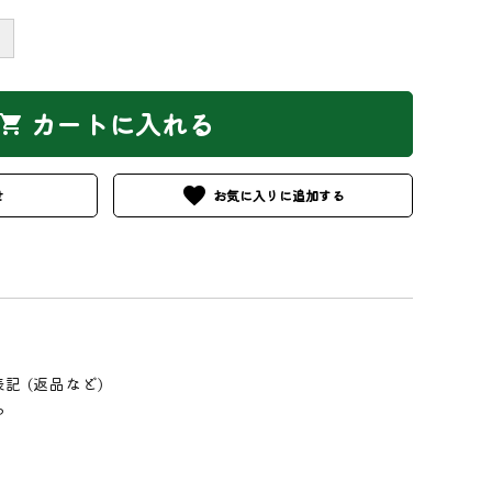
＋
カートに入れる
hopping_cart
favorite
せ
記 (返品など)
る