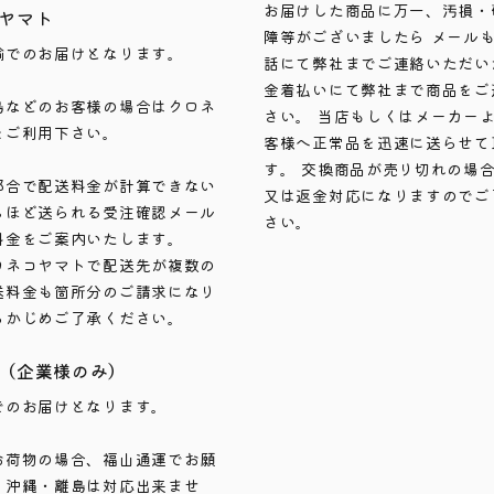
お届けした商品に万一、汚損・
ヤマト
障等がございましたら メール
輸でのお届けとなります。
話にて弊社までご連絡いただい
金着払いにて弊社まで商品をご
島などのお客様の場合はクロネ
さい。 当店もしくはメーカー
をご利用下さい。
客様へ正常品を迅速に送らせて
す。 交換商品が売り切れの場
都合で配送料金が計算できない
又は返金対応になりますのでご
ちほど送られる受注確認メール
さい。
料金をご案内いたします。
ロネコヤマトで配送先が複数の
送料金も箇所分のご請求になり
らかじめご了承ください。
（企業様のみ）
でのお届けとなります。
お荷物の場合、福山通運でお願
。沖縄・離島は対応出来ませ