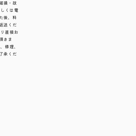
破損・故
もしくは電
た後、料
返送くだ
より直接お
頂きま
合、修理、
了承くだ