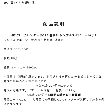
買い物を続ける
undo
商品説明
NK172 カレンダー 2026 壁掛け シンプルスケジュール(小）
シンプルで美しい日付表示・便利な6週表示
サイズ 535X380mm
枚数 13枚
紙質 マットコート90kg
※注意！（即納在庫あります。北海道から出荷にため地域によってはお
時間がかかることがございます。）
名入れカレンダーについて
名入れ可能です。まずは、お気軽にご相談ください。
CLカレンダーと同梱の場合の注意事項
商品コードCLとついた商品との同梱はCLカレンダーが入荷してからの発
送になります。