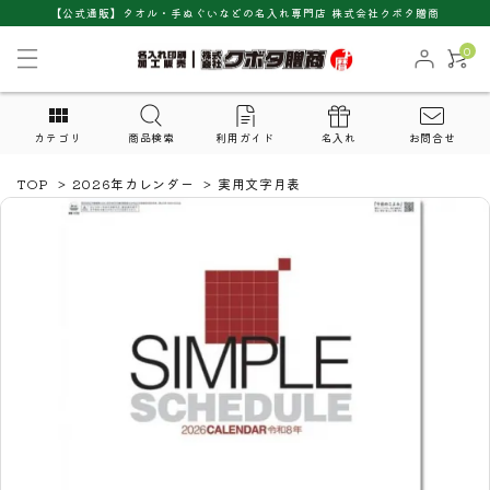
【公式通販】タオル・手ぬぐいなどの名入れ専門店 株式会社クボタ贈商
0
カテゴリ
商品検索
利用ガイド
名入れ
お問合せ
TOP
>
2026年カレンダー
>
実用文字月表