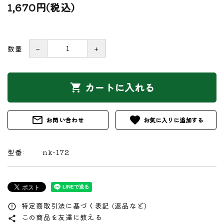
1,670円(税込)
数量
－
＋
カートに入れる
shopping_cart
mail_outline
favorite
お問い合わせ
型番:
nk-172
特定商取引法に基づく表記 (返品など)
error_outline
この商品を友達に教える
share