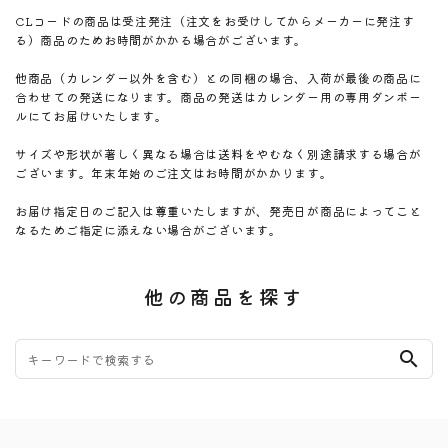
CLコードの商品は受注発注（注文をお受けしてからメーカーに発注す
る）商品のためお時間がかかる場合がございます。
他商品（カレンダー以外を含む）との同梱の場合、入荷が最後の商品に
合わせての発送になります。商品の発送はカレンダー用の専用ダンボー
ルにてお届けいたします。
サイズや形状が著しく異なる場合は送料をやむなく別途請求する場合が
ございます。年末年始のご注文はお時間がかかります。
お届け指定日のご記入は尊重いたしますが、発売日が商品によってこと
なるためご指定に添えない場合がございます。
他の商品を探す
search