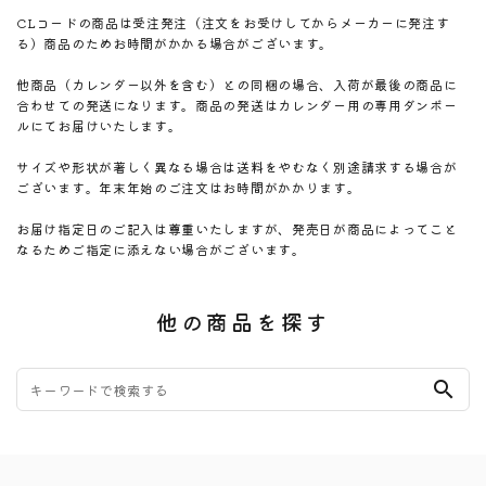
CLコードの商品は受注発注（注文をお受けしてからメーカーに発注す
る）商品のためお時間がかかる場合がございます。
他商品（カレンダー以外を含む）との同梱の場合、入荷が最後の商品に
合わせての発送になります。商品の発送はカレンダー用の専用ダンボー
ルにてお届けいたします。
サイズや形状が著しく異なる場合は送料をやむなく別途請求する場合が
ございます。年末年始のご注文はお時間がかかります。
お届け指定日のご記入は尊重いたしますが、発売日が商品によってこと
なるためご指定に添えない場合がございます。
他の商品を探す
search