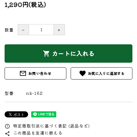
1,290円(税込)
数量
－
＋
カートに入れる
shopping_cart
mail_outline
favorite
お問い合わせ
型番:
nk-162
特定商取引法に基づく表記 (返品など)
error_outline
この商品を友達に教える
share