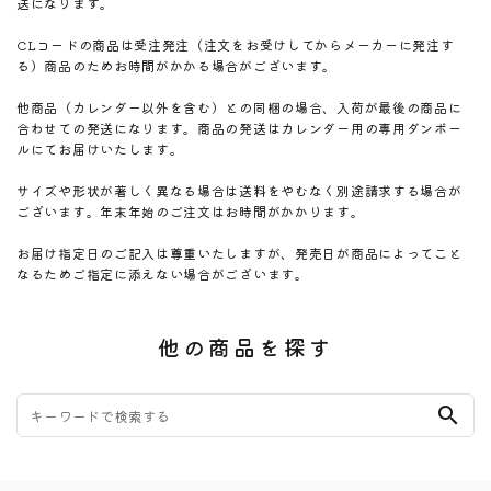
送になります。
CLコードの商品は受注発注（注文をお受けしてからメーカーに発注す
る）商品のためお時間がかかる場合がございます。
他商品（カレンダー以外を含む）との同梱の場合、入荷が最後の商品に
合わせての発送になります。商品の発送はカレンダー用の専用ダンボー
ルにてお届けいたします。
サイズや形状が著しく異なる場合は送料をやむなく別途請求する場合が
ございます。年末年始のご注文はお時間がかかります。
お届け指定日のご記入は尊重いたしますが、発売日が商品によってこと
なるためご指定に添えない場合がございます。
他の商品を探す
search