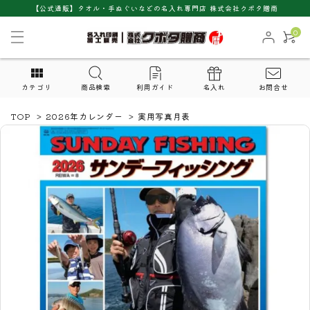
【公式通販】タオル・手ぬぐいなどの名入れ専門店 株式会社クボタ贈商
0
カテゴリ
商品検索
利用ガイド
名入れ
お問合せ
TOP
>
2026年カレンダー
>
実用写真月表