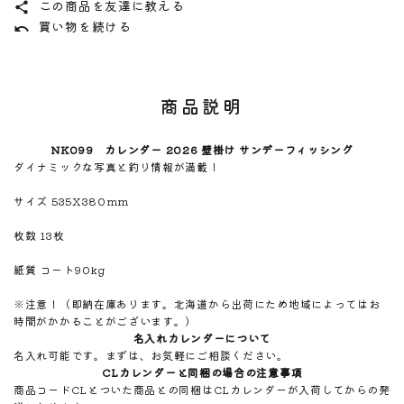
この商品を友達に教える
share
買い物を続ける
undo
商品説明
NK099 カレンダー 2026 壁掛け サンデーフィッシング
ダイナミックな写真と釣り情報が満載！
サイズ 535X380mm
枚数 13枚
紙質 コート90kg
※注意！（即納在庫あります。北海道から出荷にため地域によってはお
時間がかかることがございます。）
名入れカレンダーについて
名入れ可能です。まずは、お気軽にご相談ください。
CLカレンダーと同梱の場合の注意事項
商品コードCLとついた商品との同梱はCLカレンダーが入荷してからの発