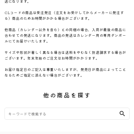
送になります。
CLコードの商品は受注発注（注文をお受けしてからメーカーに発注す
る）商品のためお時間がかかる場合がございます。
他商品（カレンダー以外を含む）との同梱の場合、入荷が最後の商品に
合わせての発送になります。商品の発送はカレンダー用の専用ダンボー
ルにてお届けいたします。
サイズや形状が著しく異なる場合は送料をやむなく別途請求する場合が
ございます。年末年始のご注文はお時間がかかります。
お届け指定日のご記入は尊重いたしますが、発売日が商品によってこと
なるためご指定に添えない場合がございます。
他の商品を探す
search