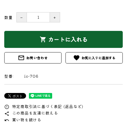
数量
－
＋
カートに入れる
shopping_cart
mail_outline
favorite
お問い合わせ
型番:
ic-706
特定商取引法に基づく表記 (返品など)
error_outline
この商品を友達に教える
share
買い物を続ける
undo