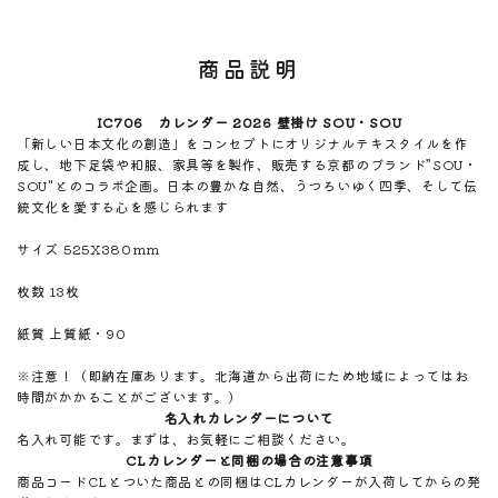
商品説明
IC706 カレンダー 2026 壁掛け SOU・SOU
「新しい日本文化の創造」をコンセプトにオリジナルテキスタイルを作
成し、地下足袋や和服、家具等を製作、販売する京都のブランド”SOU・
SOU"とのコラボ企画。日本の豊かな自然、うつろいゆく四季、そして伝
統文化を愛する心を感じられます
サイズ 525X380mm
枚数 13枚
紙質 上質紙・90
※注意！（即納在庫あります。北海道から出荷にため地域によってはお
時間がかかることがございます。）
名入れカレンダーについて
名入れ可能です。まずは、お気軽にご相談ください。
CLカレンダーと同梱の場合の注意事項
商品コードCLとついた商品との同梱はCLカレンダーが入荷してからの発