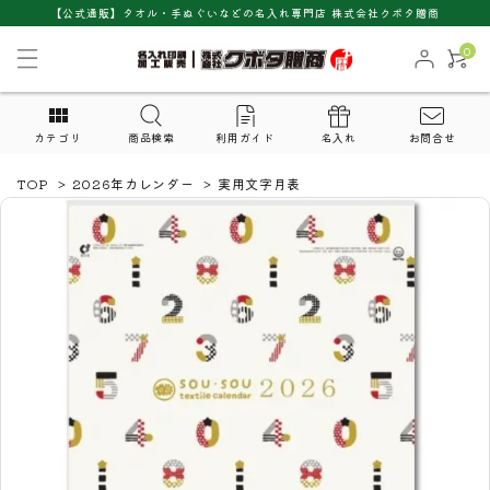
【公式通販】タオル・手ぬぐいなどの名入れ専門店 株式会社クボタ贈商
0
カテゴリ
商品検索
利用ガイド
名入れ
お問合せ
TOP
>
2026年カレンダー
>
実用文字月表