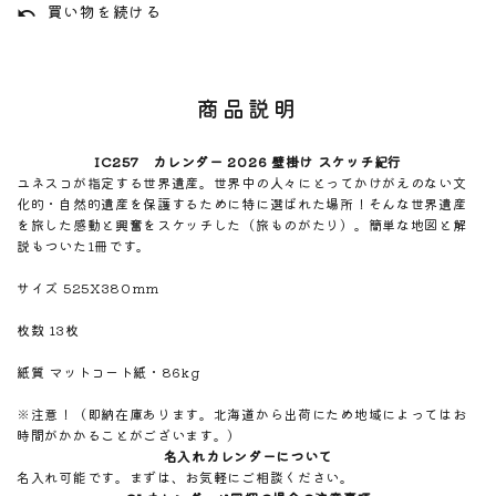
買い物を続ける
undo
商品説明
IC257 カレンダー 2026 壁掛け スケッチ紀行
ユネスコが指定する世界遺産。世界中の人々にとってかけがえのない文
化的・自然的遺産を保護するために特に選ばれた場所！そんな世界遺産
を旅した感動と興奮をスケッチした（旅ものがたり）。簡単な地図と解
説もついた1冊です。
サイズ 525X380mm
枚数 13枚
紙質 マットコート紙・86kg
※注意！（即納在庫あります。北海道から出荷にため地域によってはお
時間がかかることがございます。）
名入れカレンダーについて
名入れ可能です。まずは、お気軽にご相談ください。