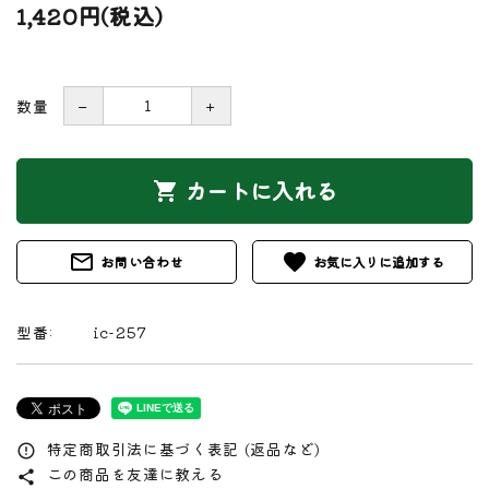
1,420円(税込)
数量
－
＋
カートに入れる
shopping_cart
mail_outline
favorite
お問い合わせ
型番:
ic-257
特定商取引法に基づく表記 (返品など)
error_outline
この商品を友達に教える
share