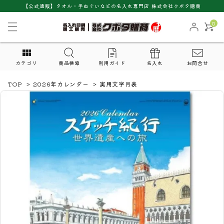
【公式通販】タオル・手ぬぐいなどの名入れ専門店 株式会社クボタ贈商
0
カテゴリ
商品検索
利用ガイド
名入れ
お問合せ
TOP
>
2026年カレンダー
>
実用文字月表