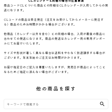
CLカレンダーと同梱の場合の注意事項
商品コードCLとついた商品との同梱はCLカレンダーが入荷してからの発
送になります。
CLコードの商品は受注発注（注文をお受けしてからメーカーに発注す
る）商品のためお時間がかかる場合がございます。
他商品（カレンダー以外を含む）との同梱の場合、入荷が最後の商品に
合わせての発送になります。商品の発送はカレンダー用の専用ダンボー
ルにてお届けいたします。
サイズや形状が著しく異なる場合は送料をやむなく別途請求する場合が
ございます。年末年始のご注文はお時間がかかります。
お届け指定日のご記入は尊重いたしますが、発売日が商品によってこと
なるためご指定に添えない場合がございます。
他の商品を探す
search