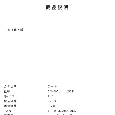
商品説明
モネ（輸入版）
カテゴリ
アート
仕様
60×30cm・28P
巻/ヒラ
ヒラ
税込価格
2750
本体価格
2500
JAN
4968855260955