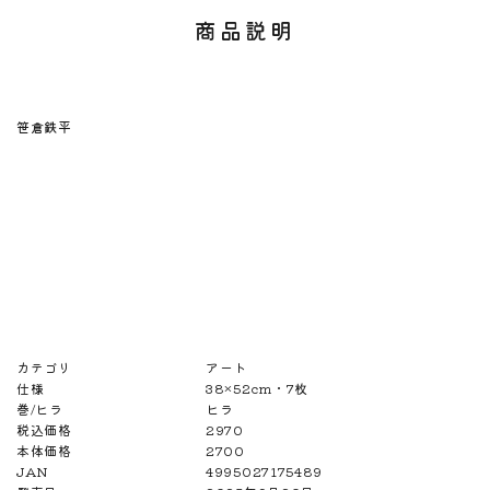
商品説明
笹倉鉄平
カテゴリ
アート
仕様
38×52cm・7枚
巻/ヒラ
ヒラ
税込価格
2970
本体価格
2700
JAN
4995027175489