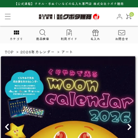
【公式通販】タオル・手ぬぐいなどの名入れ専門店 株式会社クボタ贈商
0
カテゴリ
商品検索
利用ガイド
名入れ
お問合せ
TOP
>
2026年カレンダー
>
アート