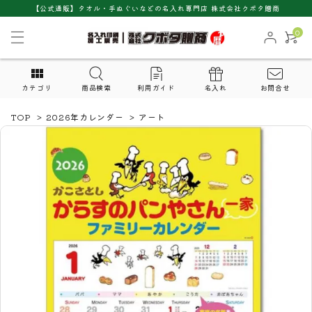
【公式通販】タオル・手ぬぐいなどの名入れ専門店 株式会社クボタ贈商
0
カテゴリ
商品検索
利用ガイド
名入れ
お問合せ
TOP
>
2026年カレンダー
>
アート