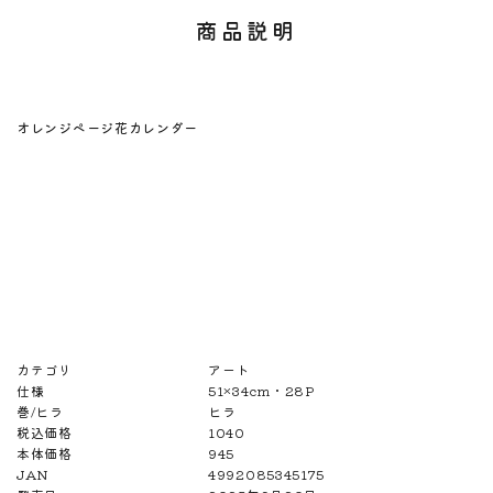
商品説明
オレンジページ花カレンダー
カテゴリ
アート
仕様
51×34cm・28P
巻/ヒラ
ヒラ
税込価格
1040
本体価格
945
JAN
4992085345175