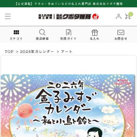
【公式通販】タオル・手ぬぐいなどの名入れ専門店 株式会社クボタ贈商
0
カテゴリ
商品検索
利用ガイド
名入れ
お問合せ
TOP
>
2026年カレンダー
>
アート