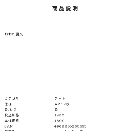
商品説明
おおた慶文
カテゴリ
アート
仕様
A2・7枚
巻/ヒラ
巻
税込価格
1980
本体価格
1800
JAN
4968855260535