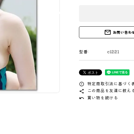
mail_outline
お問い合わ
型番:
cl221
特定商取引法に基づく表
error_outline
この商品を友達に教え
share
買い物を続ける
undo