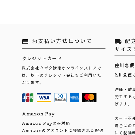
お支払い方法について
配
payment
local_shipping
サイズ
クレジットカード
佐川急便
株式会社クボタ贈商オンラインストアで
佐川急便
は、以下のクレジット会社をご利用いた
だけます。
沖縄・離
発生する
げます。
Amazon Pay
カート不
Amazon Payのみ対応
場合はの
Amazonのアカウントに登録された配送
にて配達