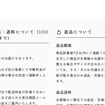
送・送料について（100
返品について
replay
まで）
返品期限
商品到着後7日以内にご連絡く
でのお届けとなります。
注文した商品がお客様のお望み
異なる場合やサイズが合わない
島など佐川急便にて中継料金が
いては、キズ・または汚損など
地域の場合は別途ご連絡申し上
販可能な場合のみ返品・交換を
ます。
返品送料
都合で配送料金が計算できない
ちほど送られる受注確認メール
お客様のご都合での返品・交換
料金をご案内いたします。