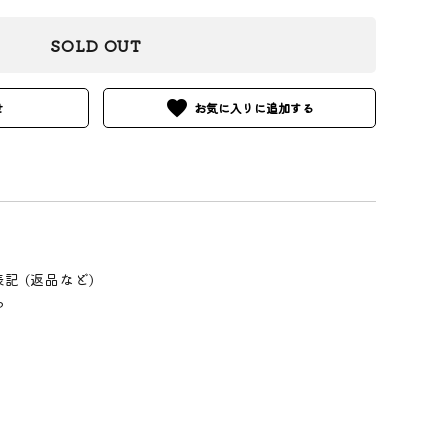
SOLD OUT
favorite
せ
記 (返品など)
る