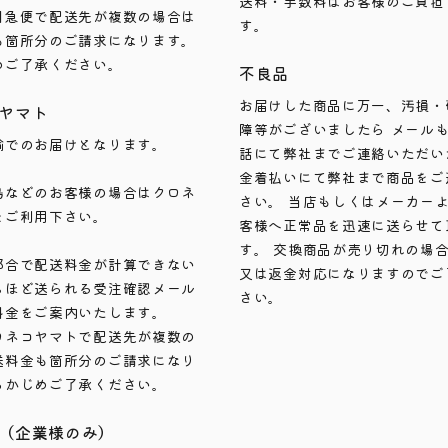
送料・手数料はお客様のご負担
川急便で配送先が複数の場合は
す。
も箇所分のご請求になります。
めご了承ください。
不良品
お届けした商品に万一、汚損・
ヤマト
障等がございましたら メール
輸でのお届けとなります。
話にて弊社までご連絡いただい
金着払いにて弊社まで商品をご
島などのお客様の場合はクロネ
さい。 当店もしくはメーカー
をご利用下さい。
客様へ正常品を迅速に送らせて
す。 交換商品が売り切れの場
都合で配送料金が計算できない
又は返金対応になりますのでご
ちほど送られる受注確認メール
さい。
料金をご案内いたします。
ロネコヤマトで配送先が複数の
送料金も箇所分のご請求になり
らかじめご了承ください。
（企業様のみ）