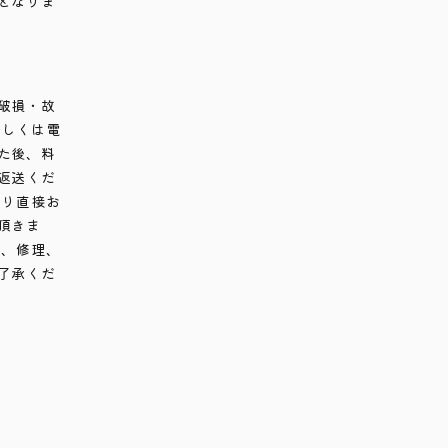
となりま
破損・故
もしくは電
た後、料
返送くだ
より直接お
頂きま
合、修理、
了承くだ