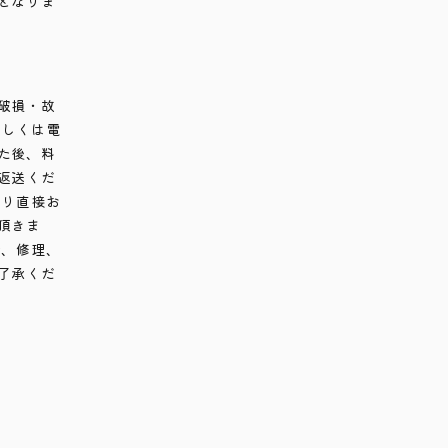
となりま
破損・故
もしくは電
た後、料
返送くだ
より直接お
頂きま
合、修理、
了承くだ