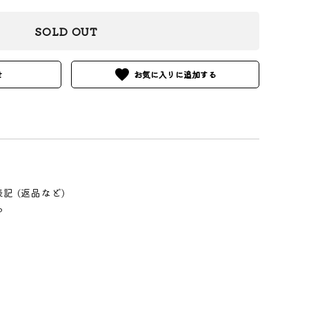
SOLD OUT
favorite
せ
記 (返品など)
る