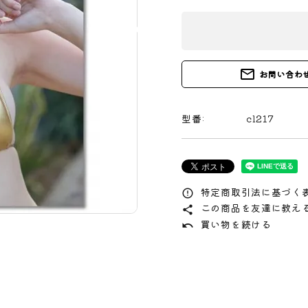
mail_outline
お問い合わ
型番:
cl217
特定商取引法に基づく表
error_outline
この商品を友達に教え
share
買い物を続ける
undo