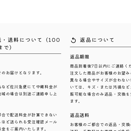
送・送料について（100
返品について
replay
まで）
返品期限
商品到着後7日以内にご連絡く
でのお届けとなります。
注文した商品がお客様のお望み
異なる場合やサイズが合わない
島など佐川急便にて中継料金が
いては、キズ・または汚損など
地域の場合は別途ご連絡申し上
販可能な場合のみ返品・交換を
ます。
返品送料
都合で配送料金が計算できない
ちほど送られる受注確認メール
お客様のご都合での返品・交換
料金をご案内いたします。