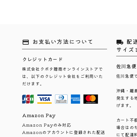
お支払い方法について
配
payment
local_shipping
サイズ
クレジットカード
佐川急便
株式会社クボタ贈商オンラインストアで
佐川急便
は、以下のクレジット会社をご利用いた
だけます。
沖縄・離
発生する
げます。
Amazon Pay
カート不
Amazon Payのみ対応
場合はの
Amazonのアカウントに登録された配送
にて配達