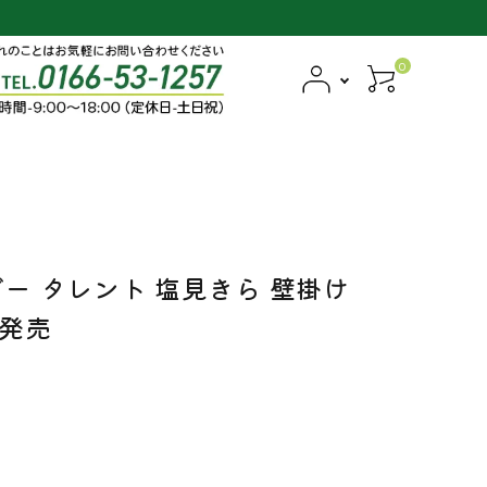
0
ダー タレント 塩見きら 壁掛け
日発売