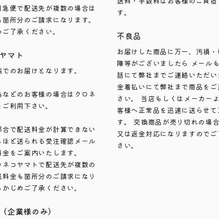
送料・手数料はお客様のご負担
川急便で配送先が複数の場合は
す。
も箇所分のご請求になります。
めご了承ください。
不良品
お届けした商品に万一、汚損・
ヤマト
障等がございましたら メール
輸でのお届けとなります。
話にて弊社までご連絡いただい
金着払いにて弊社まで商品をご
島などのお客様の場合はクロネ
さい。 当店もしくはメーカー
をご利用下さい。
客様へ正常品を迅速に送らせて
す。 交換商品が売り切れの場
都合で配送料金が計算できない
又は返金対応になりますのでご
ちほど送られる受注確認メール
さい。
料金をご案内いたします。
ロネコヤマトで配送先が複数の
送料金も箇所分のご請求になり
らかじめご了承ください。
（企業様のみ）