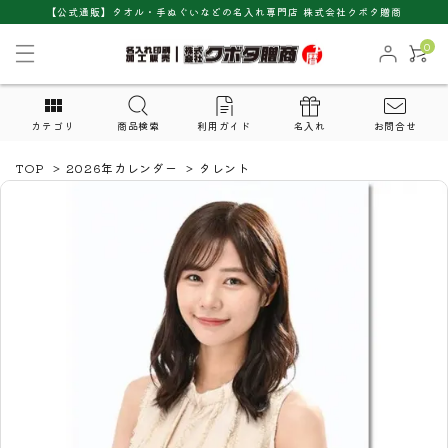
【公式通販】タオル・手ぬぐいなどの名入れ専門店 株式会社クボタ贈商
0
カテゴリ
商品検索
利用ガイド
名入れ
お問合せ
TOP
>
2026年カレンダー
>
タレント