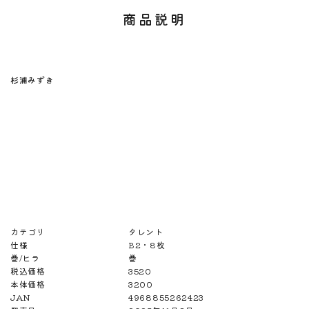
商品説明
杉浦みずき
カテゴリ
タレント
仕様
B2・8枚
巻/ヒラ
巻
税込価格
3520
本体価格
3200
JAN
4968855262423