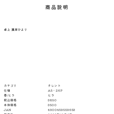
商品説明
卓上 濱岸ひより
カテゴリ
タレント
仕様
A5・26P
巻/ヒラ
ヒラ
税込価格
3850
本体価格
3500
JAN
4900459559653