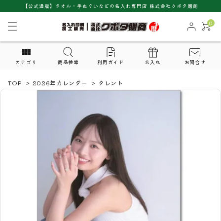
【公式通販】タオル・手ぬぐいなどの名入れ専門店 株式会社クボタ贈商
0
カテゴリ
商品検索
利用ガイド
名入れ
お問合せ
TOP
>
2026年カレンダー
>
タレント