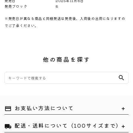
発売日
2025年11月8日
発売ブロック
8
※発売日が異なる商品と同梱発送は発売後、入荷後の出荷になりますの
でご了承ください。
他の商品を探す
search
お支払い方法について
payment
配送・送料について（100サイズまで）
local_shipping