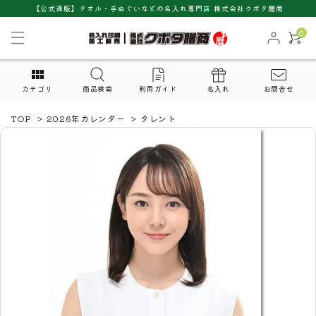
【公式通販】タオル・手ぬぐいなどの名入れ専門店 株式会社クボタ贈商
0
カテゴリ
商品検索
利用ガイド
名入れ
お問合せ
TOP
>
2026年カレンダー
>
タレント