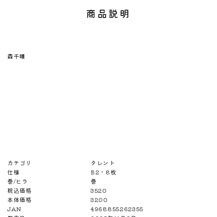
商品説明
森千晴
カテゴリ
タレント
仕様
B2・8枚
巻/ヒラ
巻
税込価格
3520
本体価格
3200
JAN
4968855262355