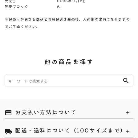
発売日
2025年11月8日
発売ブロック
8
※発売日が異なる商品と同梱発送は発売後、入荷後の出荷になりますの
でご了承ください。
他の商品を探す
search
お支払い方法について
payment
配送・送料について（100サイズまで）
local_shipping