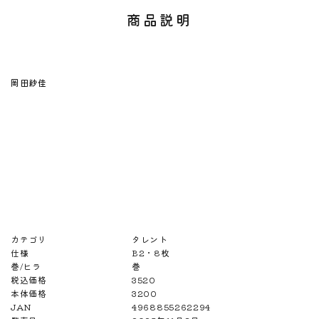
商品説明
岡田紗佳
カテゴリ
タレント
仕様
B2・8枚
巻/ヒラ
巻
税込価格
3520
本体価格
3200
JAN
4968855262294