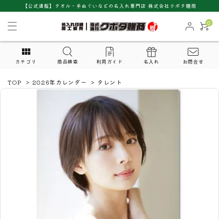
【公式通販】タオル・手ぬぐいなどの名入れ専門店 株式会社クボタ贈商
0
カテゴリ
商品検索
利用ガイド
名入れ
お問合せ
TOP
>
2026年カレンダー
>
タレント