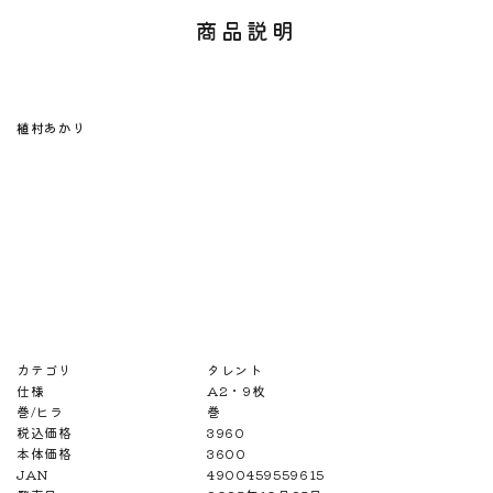
商品説明
植村あかり
カテゴリ
タレント
仕様
A2・9枚
巻/ヒラ
巻
税込価格
3960
本体価格
3600
JAN
4900459559615