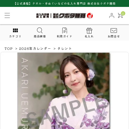
【公式通販】タオル・手ぬぐいなどの名入れ専門店 株式会社クボタ贈商
0
カテゴリ
商品検索
利用ガイド
名入れ
お問合せ
TOP
>
2026年カレンダー
>
タレント