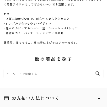
の定番アイテムとしてどんなシーンでも活躍します。
特徴:
- 上質な綿素材使用で、耐久性と柔らかさを両立
- シンプルで合わせやすいデザイン
- 様々なカジュアルシーンに適したベーシックTシャツ
- 豊富なカラーバリエーションとサイズ展開
普段使いはもちろん、重ね着にもぴったりの一枚です。
他の商品を探す
search
お支払い方法について
payment