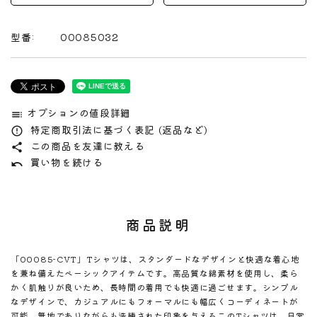
型番:
00085032
オプションの値段詳細
toc
特定商取引法に基づく表記 (返品など)
error_outline
この商品を友達に教える
share
買い物を続ける
undo
商品説明
「00085-CVT」Tシャツは、スタンダードなデザインと快適な着心地
を兼ね備えたベーシックアイテムです。高品質な綿素材を使用し、柔ら
かく肌触りが良いため、長時間の着用でも快適に過ごせます。シンプル
なデザインで、カジュアルにもフォーマルにも幅広くコーディネートが
可能。無地でありながらも洗練された印象を与えるこのTシャツは、日常