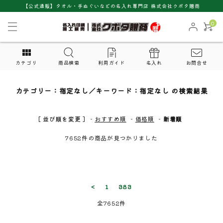
【公式通販】タオル・手ぬぐいなどの名入れ専門店 株式会社クボタ贈商
0
カテゴリ
商品検索
利用ガイド
名入れ
お問合せ
カテゴリー：指定なし／キーワード：指定なし の検索結果
[ 並び順を変更 ]
-
おすすめ順
-
価格順
-
新着順
7652件の商品が見つかりました
close
キーワード
<
1
383
全7652件
カテゴリー