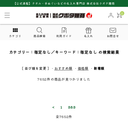
【公式通販】タオル・手ぬぐいなどの名入れ専門店 株式会社クボタ贈商
0
カテゴリ
商品検索
利用ガイド
名入れ
お問合せ
カテゴリー：指定なし／キーワード：指定なし の検索結果
[ 並び順を変更 ]
-
おすすめ順
-
価格順
-
新着順
7652件の商品が見つかりました
close
キーワード
<
1
383
全7652件
カテゴリー