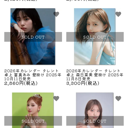
favorite
favorite
SOLD OUT
SOLD OUT
2026年カレンダー タレント
2026年カレンダー タレント
卓上 當真あみ 壁掛け 2025年
卓上 森日菜美 壁掛け 2025年
10月11日発売
11月8日発売
2,860円(税込)
3,300円(税込)
favorite
favorite
SOLD OUT
SOLD OUT