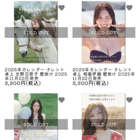
favorite
favorite
SOLD OUT
SOLD OUT
2026年カレンダー タレント
2026年カレンダー タレント
卓上 北野日奈子 壁掛け 2025
卓上 相楽伊織 壁掛け 2025年
年11月22日発売
11月22日発売
3,300円(税込)
3,300円(税込)
favorite
favorite
SOLD OUT
SOLD OUT