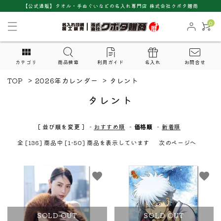
【公式通販】タオル・手ぬぐいなどの名入れ専門店 株式会社クボタ贈商
0
カテゴリ
商品検索
利用ガイド
名入れ
お問合せ
TOP
>
2026年カレンダー
>
タレント
タレント
[ 並び順を変更 ]
-
おすすめ順
-
価格順
-
新着順
全 [136] 商品中 [1-50] 商品を表示しています
次のページへ
favorite
favorite
SOLD OUT
SOLD OUT