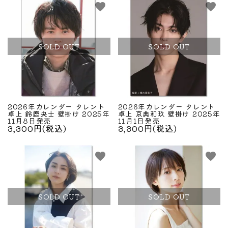
favorite
favorite
SOLD OUT
SOLD OUT
2026年カレンダー タレント
2026年カレンダー タレント
卓上 鈴鹿央士 壁掛け 2025年
卓上 京典和玖 壁掛け 2025年
11月8日発売
11月1日発売
3,300円(税込)
3,300円(税込)
favorite
favorite
close
SOLD OUT
SOLD OUT